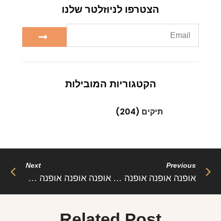
הקטגוריות המובילות
תיקים
(204)
Next
Previous
אופנה אופנה אופנה מה ניתן לספר ולכתוב לע אופנה שלא ידוע עדיין ? אופנה היא משהו שלא ניתן להסביר ומקורה בהרבה דברים , מעצבי אופנה יכולים לקבל השראה מכל דבר , יש אומרים שמעצבי אופנה הם אומנים
אופנה אופנה אופנה נשים רבות מסונוורות ואוהבות את המונח הזה אופנה ובעיקר אופנת בגדי נשים אופנה זה נושא שהוא מאוד שנוי במחלוקת ויש רבים בעולם שטוענים דברים שונים על אופנה מכיוון שהיא כל כך מגוונת קיימים הרבה חוקים והרבה סגנונות אופנה שקיימים במדינות שונות ובכל מדינה האופנה מושפעת מאנשים
Related Post
Sed aliquam, tortor et sodales malesuada, lorem leo
luctus tellus, quis interdum eros nibh in nunc. Cras