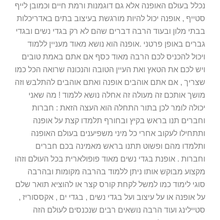
נכלל בעולם האופנה אלא גם דוגמנות ורמת חיים וכמובן לייף
סטייף , אופנה יכול להיות מורגשת בעיצוב בתים באדריכלות
בבתי מלון ובעוד הרבה דברים שהם לא רק בגדי נשים ובגדי
גברים באופן פרטני .אופנה הוא נושא מאוד מעניין ללמוד
ויכול להכניס לכם הרבה מאוד כסף אם אתם באמת טובים
ויש לכם את הטאץ ואת העיין הטובה והנכונה שרואה הכל כמו
שצריך , אם אתם אוהבים אופנה ואתם אוהבים להתלבש וזה
מושך אותכם זה מעולה זה אחלה נושא ללמוד ! מה שאני
יכולה לומר לכן בתור התחלה הוא העצה הזאת : חברות
וחברים תנו בראש בקיץ ובחורף תלמדו קצת על אופנה
ותתחילו לעקוב אחרי כל מיני משפיענים בעולם האופנה
ותלמדו מהם ופשוט תתנו בראש מאמינה בכם חברים
וחברות . אופנת בגדי נשים מאוד פופולארית בכל העולם וזהו
מקצוע מבוקש אותו ניתן ללמוד בהרבה מקומות ובהרבה
סוגי לימוד כמו למשל לקחת קורס קצר או להוציא תואר שלם
על אופנה או על עיצוב ועל בגדי נשים , בגדי ים , אקססוריז ,
סטיילינג ועוד הרבה נושאים רבים שנכנסים לעולם הזה