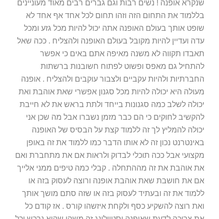
שנקרא אופנה ! נשים רבות וגם גברים רבים מאוד מעוניינים
בללמוד את התחום הזה וזהו תחום לכל אחד אף אחד לא
שופט אותך בעולם האופנה אתה יכול להיות מכל גזע ומכל
עדה ועדיין להיות מקובל בעולם האופנה ולהצליח . ככה שאל
תאבדו תקווה לא משנה מאיפה אתם באים כי אפשר
להתחיל גם מאפס ופשוט לפתוח חשובנות ברשתות
החברתיות ולהיות עקביים ולצבור עוקבים ולהצליח . אופנה
מעולה היא יכולה להיות מכל סגנון אפשרי שאת אוהבת ואת
יכולה לשלב כמה סגנונות בייחד ולתת בראש את לא חייבת
להקשיב לחוקים כי הם כבר מזמן נשברו אבל מה שכן אני
יכולה להמליץ לך זה ללמוד קצת על הבסיס של האופנה
באינטרנט נכון זה לא אותו הדבר כמו ללמוד את זה באופן
מקצועי אבל ככה תוכלי לבדוק ולראות אם את מתחברת ואם
את אוהבת את זה מההתחלה . קבלי כמה טיפים ממני אלייך
אם את חושבת שאת אוהבת אופנה ורוצה לעסוק בזה או
ללמוד את זה ובעתיד לעסוק בזה או שזה סתם מושך אותך
ואת רוצה להשקיע כסף ולקחת איזשהו קורס . אז קודם כל
את צריכה לדעת שאופנה וסטיילינג זה משהו שהוא נרכש וכל