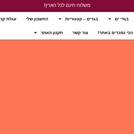
משלוח חינם לכל הארץ!
לחץ כאן
בגדי ים
בגדים – קטגוריות
החשבון שלי
עגלת קני
הכי נמכרים באתר!
צור קשר
תקנון האתר