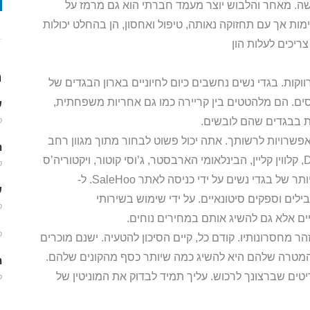
שה. מאחר והלבוש יוצר מעמד חברתי הוא גם מרמז על
ות אך עם תחזוקה נאותה, טיפול ואחסון, הן בהחלט יכולות
ריכים לעלות הון
מ
ווקות. בגדי נשים נחשבים כיום לחיוניים בארון הבגדים של
סים. הם מלהטטים בין קריירה כמו גם אחריות משפחתית,
שמ
ת בבגדים שהם לובשים.
פב
אפשרויות לרשותך. אתה יכול פשוט לבחור מתוך מגוון רחב
m
של מותגים פופולריים. חלק מהמותגים האלה הם D&G, קלווין קליין, הבינלאומי הארבסטר, ג’וסי קוטור, ויקטוריה’ס
פב
סיקרט ואברקרומבי ופיץ ‘. תוכל גם למצוא מגוון רחב יותר של בגדי נשים על ידי כניסה לאתר SaleHoo. ל-
שמ
מובילים וספקים סיטונאיים. על ידי שימוש בשירותי
פב
ים אלא גם להשיג אותם במחירים נוחים.
פב
 מחסרונותיו. קודם כל, קיים הסיכון להטעיה. ישנם מוכרים
המטרה שלהם היא להשיג כמה שיותר כסף מהקונים שלהם.
m
טים שברצונך לרכוש. עליך תמיד לבדוק את המוניטין של
פב