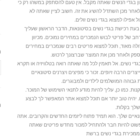
נון בגדי הנשים שאתה מקבל. אין טעם להסתפק במשהו רק כי
לאחר מכן השתדל להשיג את זה. חשוב לציין שאתה לא
 אפילו למצוא בגדי נשים זולים.
עת רכישת בגדי נשים בסיטונאות, הדבר הראשון שעליך
תר זה מציע מבחר רחב של פריטי לבוש הנמכרים במחירים נמוכים. מכיוון
ולה מאוד, תוכל למצוא פריטים רבים שנמכרים במחירים
ה
ר ספק ולאחר מכן את המוצר שברצונך לרכוש.
גדי נשים. אל תאמין לכל מה שאתה רואה בטלוויזיה או תקרא
צרים הרבה זיופים. זכור כי מפיצים ויצרנים סיטונאיים
 גבוהה המושלמים לילדים ולמבוגרים.
ת. כמו כן, עליך להיות מודע לתנאי השימוש של המוכר.
 יהיה טוב יותר אם תוכל למצוא אתר המאפשר לך לבצע
ה
שלך בקלות.
הסיטונאיים שלך. הוא תמיד פתוח ליזמים החדשים והקרובים. אתה
 פשוט להיות חבר ולהתחיל למכור מחדש פריטים שאתה
ממכירת בגדי נשים ברשת