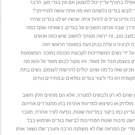
ילו בחורף עדיין יכול להצטנן אם אין בגדי מגן. הדבר
ך לובש בגדים כלשהם הוא מה אתה עושה למחייתך?
היינו צריכים לחיות איתו. עכשיו יש לנו בגדים שיהיו
הדרך שבה אנחנו חושבים על בגדים. כשאתה שוקל כמה
במצב טוב, זה ייראה מגוחך לחשוב שיש כמה אנשים
 לבעיה זו עליה נבחן כעת במאמר הראשי הזה.
על ידי נשים המשתייכות לקבוצת הכנסה נמוכה. המשמעות
 בעצמן מבד זול מאוד. זהו מקור לבוש מאוד זול והוא מה
מכיוון שזה כל מה שהם יכולים להרשות לעצמם. נשים בתת
ית הזו כדי ליצור בגדים נפלאים ובמחירים נוחים
וון שהם לא רק נלבשים למטרה, אלא הם מהווים חלק חשוב
מולדתן או כשיצאו למדינות אחרות בהן מתגוררים אחיהם.
דיהן כמו ביקור במדינות שונות, נסיעה לעיר אחרת, מעבר
ישנן סיבות שונות המחייבות לבישת בגדים ושימוש בבד.
די יום המראה שלו לא משתנה הרבה והערך שלו נשאר אותו