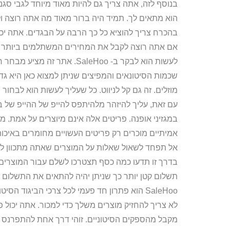
בנוסף לזה, אתה צריך גם להיות מאוד מיוחד לגבי סג
הוא מתאים לך. תמיד היה ברור מאוד מה אתה רוצה ו
בהכרח צריך להוציא כל כך הרבה על הבגדים. אתה יכול
אם אתה רוצה לקבל את המחירים המשתלמים ביותר ב
לעשות הוא לבקר ב- SaleHoo. א
שכמות הסיטונאים והמפיצים שניתן למצוא כאן היא גד
מוזלים. זה גם קל לניווט. כל שעליך לעשות הוא לבחו
עם זאת, עליך להיזהר מלהיתפס להייפ של ההייפ של ב
במגזיני אופנה. פריטים אלה אינם מיוצרים על אמת. מיי
אמיתיים מוכרים רק פריטים העשויים מחומרים באיכות
אל תפחד לשאול שאלות על המוצרים שאתה מתכוון לקנו
בדרך זו תדעו כמה כסף תצטרכו לשלם עבור המוצרים.
תשלום קטן יותר כך שניתן יהיה להתאים את התשלום 
SaleHoo הוא פתרון חד פעמי לכל צרכי הביגוד 
לא צריך להחזיק מוצרים משלך כדי למכור. אתה יכול
מקבל מהספקים הסיטוניים. זוהי דרך אחת להתפרנס 