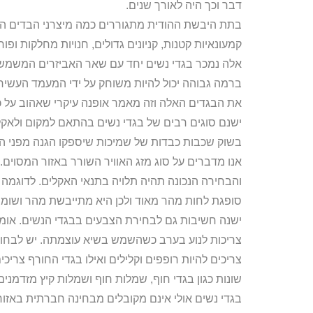
דבר וכך היה לאורך שנים.
בתת היבשת ההודית מתגוררים כמה מיצרני הבדים הטוב
קמעונאיות קטנות, קניונים גדולים, חנויות מחלקות ופור
אלה נמכר בגדי נשים יחד עם שאר האביזרים המשמשים ב
ברמה גבוהה יכול להיות משוחק על ידי המעמד העשיר ו
את הבגדים האלה וזה מאמר אופנה עיקרי שאהוב על כ
ישנם סוגים רבים של בגדי נשים בהתאם למקום ולאקלים
בשוק שכבות כבדות של שמיכות שיספקו הגנה מפני הג
אנו מדברים על סוג מזג האוויר השורר באזור המסוים.
והבחירה הנכונה תהיה תלויה בתנאי האקלים. לדוגמה 
סופגת לחות מהר מאוד ולכן היא מתייבשת מהר ושומר
ישנה חשיבות גם לבחירת הצבעים בבגדי הנשים. אומר
צריכות לנוע בערב כשהשמש בשיא עוצמתה. יש לבחור 
צריכים להיות רופפים וקלילים ואילו בגדי החורף צריכי
שונות כגון בגדי חוף, שמלות חוף ושמלות קיץ מזדמנים ו
בגדי נשים אולי אינם מקובלים מבחינה חברתית באזורי