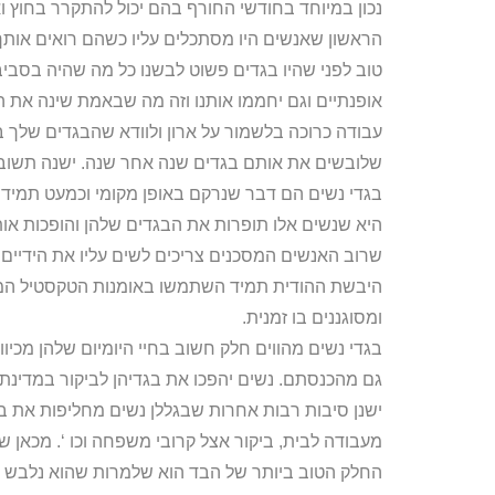
נכון במיוחד בחודשי החורף בהם יכול להתקרר בחוץ ואפ
הראשון שאנשים היו מסתכלים עליו כשהם רואים אות
טוב לפני שהיו בגדים פשוט לבשנו כל מה שהיה בסביבה ו
אופנתיים וגם יחממו אותנו וזה מה שבאמת שינה את 
עבודה כרוכה בלשמור על ארון ולוודא שהבגדים שלך 
שלובשים את אותם בגדים שנה אחר שנה. ישנה תשובה
בגדי נשים הם דבר שנרקם באופן מקומי וכמעט תמיד 
היא שנשים אלו תופרות את הבגדים שלהן והופכות אותן
שרוב האנשים המסכנים צריכים לשים עליו את הידיים 
היבשת ההודית תמיד השתמשו באומנות הטקסטיל המקומ
ומסוגננים בו זמנית.
בגדי נשים מהווים חלק חשוב בחיי היומיום שלהן מכי
גם מהכנסתם. נשים יהפכו את בגדיהן לביקור במדינת 
ישנן סיבות רבות אחרות שבגללן נשים מחליפות את בג
מעבודה לבית, ביקור אצל קרובי משפחה וכו ‘. מכאן ש
החלק הטוב ביותר של הבד הוא שלמרות שהוא נלבש מ