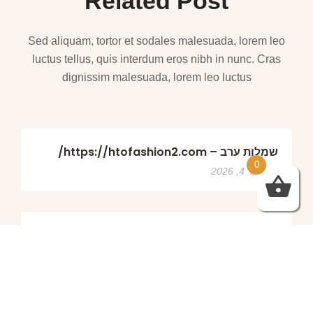
Related Post
Sed aliquam, tortor et sodales malesuada, lorem leo
luctus tellus, quis interdum eros nibh in nunc. Cras
dignissim malesuada, lorem leo luctus
שמלות ערב – https://htofashion2.com/
0
פברואר 4, 2026
https://htofashion2.com/ – שמלות ערב
פברואר 4, 2026