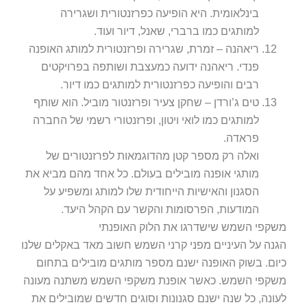
בינלאומית. היא הופיעה כפרזנטורית ושגרירה
למותגים כמו ברברי, שאנל, דיור ועוד.
ריאהנה – זמרת, שגרירה ופרזנטורית למותג האופנה
פנדי. ריאהנה ידועה כמעצבת ושותפה בפרויקטים
רבים והופיעה כפרזנטורית למותגים כמו דיור.
טים ג’ורדן – שחקן צעיר ופרזנטור מוביל. הוא שותף
למותגים כמו לואי ויטון, ופרזנטורי רשמי של החברה
פראדה.
ואלה רק מספר קטן מהדוגמאות לפרזנטורים של
מותגי אופנה מובילים בעולם. כל אחד מהם מביא את
הסגנון והאישיות הייחודית שלו למותג ומשפיע על
המודעות, הפרסומות והקשר עם הקהל היעד.
משקפי השמש שישדרגו את הלוק האופנתי
הגנה על העיניים מפני קרני השמש חשוב מאד באקלים שלנו
כיום. בשוק האופנה ישנם מספר מותגים מובילים בתחום
משקפי השמש. כאשר אופנת משקפי השמש משתנה מעונה
לעונה, כל שנה ישנם סגנונות וסוגים חדשים שמובילים את