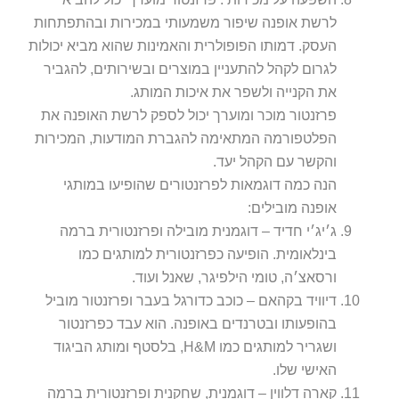
לרשת אופנה שיפור משמעותי במכירות ובהתפתחות
העסק. דמותו הפופולרית והאמינות שהוא מביא יכולות
לגרום לקהל להתעניין במוצרים ובשירותים, להגביר
את הקנייה ולשפר את איכות המותג.
פרזנטור מוכר ומוערך יכול לספק לרשת האופנה את
הפלטפורמה המתאימה להגברת המודעות, המכירות
והקשר עם הקהל יעד.
הנה כמה דוגמאות לפרזנטורים שהופיעו במותגי
אופנה מובילים:
ג׳יג׳י חדיד – דוגמנית מובילה ופרזנטורית ברמה
בינלאומית. הופיעה כפרזנטורית למותגים כמו
ורסאצ׳ה, טומי הילפיגר, שאנל ועוד.
דיוויד בקהאם – כוכב כדורגל בעבר ופרזנטור מוביל
בהופעותו ובטרנדים באופנה. הוא עבד כפרזנטור
ושגריר למותגים כמו H&M, בלסטף ומותג הביגוד
האישי שלו.
קארה דלווין – דוגמנית, שחקנית ופרזנטורית ברמה