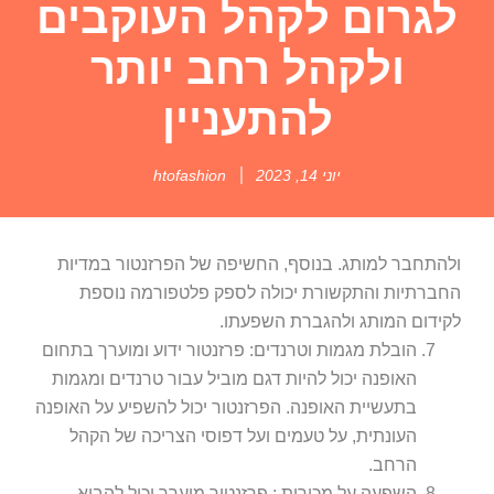
לגרום לקהל העוקבים
ולקהל רחב יותר
להתעניין
יוני 14, 2023
htofashion
ולהתחבר למותג. בנוסף, החשיפה של הפרזנטור במדיות
החברתיות והתקשורת יכולה לספק פלטפורמה נוספת
לקידום המותג ולהגברת השפעתו.
הובלת מגמות וטרנדים: פרזנטור ידוע ומוערך בתחום
האופנה יכול להיות דגם מוביל עבור טרנדים ומגמות
בתעשיית האופנה. הפרזנטור יכול להשפיע על האופנה
העונתית, על טעמים ועל דפוסי הצריכה של הקהל
הרחב.
השפעה על מכירות : פרזנטור מוערך יכול להביא