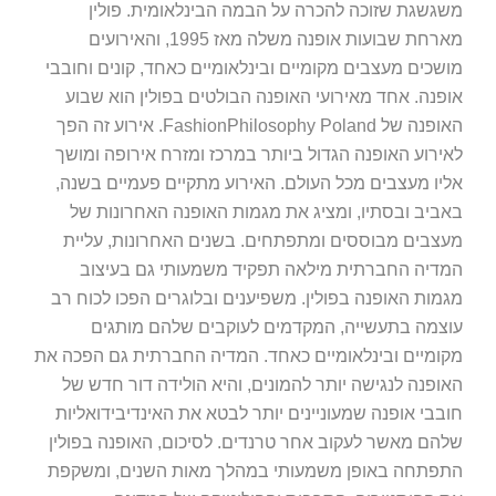
משגשגת שזוכה להכרה על הבמה הבינלאומית. פולין
מארחת שבועות אופנה משלה מאז 1995, והאירועים
מושכים מעצבים מקומיים ובינלאומיים כאחד, קונים וחובבי
אופנה. אחד מאירועי האופנה הבולטים בפולין הוא שבוע
האופנה של FashionPhilosophy Poland. אירוע זה הפך
לאירוע האופנה הגדול ביותר במרכז ומזרח אירופה ומושך
אליו מעצבים מכל העולם. האירוע מתקיים פעמיים בשנה,
באביב ובסתיו, ומציג את מגמות האופנה האחרונות של
מעצבים מבוססים ומתפתחים. בשנים האחרונות, עליית
המדיה החברתית מילאה תפקיד משמעותי גם בעיצוב
מגמות האופנה בפולין. משפיענים ובלוגרים הפכו לכוח רב
עוצמה בתעשייה, המקדמים לעוקבים שלהם מותגים
מקומיים ובינלאומיים כאחד. המדיה החברתית גם הפכה את
האופנה לנגישה יותר להמונים, והיא הולידה דור חדש של
חובבי אופנה שמעוניינים יותר לבטא את האינדיבידואליות
שלהם מאשר לעקוב אחר טרנדים. לסיכום, האופנה בפולין
התפתחה באופן משמעותי במהלך מאות השנים, ומשקפת