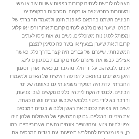
האצולה לובשת לעתים קרובות כפפות עשויות עור או משי
ומעוטרות בתכשיטים או רקמה. תסרוקות בתקופת ימי
הביניים השתנו בהתאם לאופנת הזמן ולמעמד החברתי של
הפרט. שיער נשים נלבש לעתים קרובות ארוך ורפוי או קלוע
ומפותל לסגנונות משוכללים. נשים נשואות כיסו לעתים
קרובות את שיערן בצעיף או בשריפה כסימן למצבן
המשפחתי. שיערם של גברים היה קצר בדרך כלל, כאשר
אצילים לבשו את שיערם לעתים קרובות בסגנון פיג’ינג.
זקנים נלבשו גם על ידי חלק מהגברים, כאשר אורך וסגנון
הזקן משתנים בהתאם להעדפה האישית של האדם ולמעמדו
החברתי. לדת היה תפקיד משמעותי גם באופנה של ימי
הביניים. לכנסייה הקתולית היו כללים נוקשים לגבי צניעות,
והדבר בא לידי ביטוי בלבוש שלבשו גברים ונשים כאחד.
נשים היו צפויות לכסות את ראשן וללבוש בגדים המכסים
את הידיים והרגליים. גם קו המחשוף של השמלות שלהן היה
צפוי להיות צנוע, ומחשופים צונחים נחשבו שערורייתיים. כמו
כן, ציפו מגברים להתלבש בצניעות, עם בגדים המכסים את