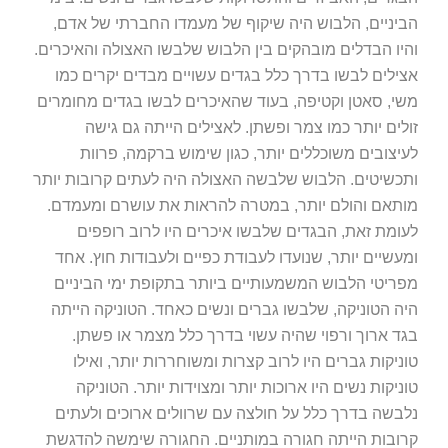
הביניים, הלבוש היה שיקוף של מעמדו החברתי של אדם,
והיו הבדלים מובהקים בין הלבוש שלבשו האצולה והאיכרים.
אצילים לבשו בדרך כלל בגדים עשויים מבדים יקרים כמו
משי, סאטן וקטיפה, בעוד שהאיכרים לבשו בגדים מחומרים
זולים יותר כמו צמר ופשתן. לאצילים הייתה גם גישה
לעיצובים משוכללים יותר, כגון שימוש ברקמה, פרוות
ותכשיטים. הלבוש שלבשה האצולה היה לעתים קרובות יותר
מותאם והולם יותר, במטרה להראות את עושרם ומעמדם.
לעומת זאת, הבגדים שלבשו איכרים היו לרוב רופפים
ומעשיים יותר, שנועדו לעבודת כפיים ולעבודות חוץ. אחד
מפריטי הלבוש המשמעותיים ביותר בתקופת ימי הביניים
היה הטוניקה, שלבשו גברים ונשים כאחד. הטוניקה הייתה
בגד ארוך ורפוי שהיה עשוי בדרך כלל מצמר או פשתן.
טוניקות גברים היו לרוב קצרות ומשוחררות יותר, ואילו
טוניקות נשים היו ארוכות יותר ומצוידות יותר. הטוניקה
נלבשה בדרך כלל על חולצה עם שרוולים ארוכים ולעתים
קרובות הייתה חגורה במותניים. החגורה שימשה להדגשת