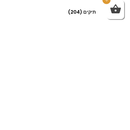
תיקים
(204)
Next
Previous
ממסלול המראה לחיים האמיתיים – שילוב אופנה גבוהה בתלבושות שלך
בימי בפורים הם ימים מד קשי לעבודה
Related Post
Sed aliquam, tortor et sodales malesuada, lorem leo
luctus tellus, quis interdum eros nibh in nunc. Cras
dignissim malesuada, lorem leo luctus