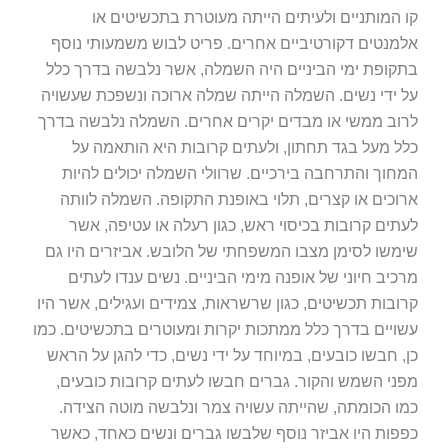
קו המותניים ולעיתים הייתה מעוטרת בתכשיטים או
אלמנטים דקורטיביים אחרים. פריט לבוש משמעותי נוסף
בתקופת ימי הביניים היה השמלה, אשר נלבשה בדרך כלל
על ידי נשים. השמלה הייתה שמלה ארוכה ונשפכת שעשויה
לרוב ממשי או מבדים יקרים אחרים. השמלה נלבשה בדרך
כלל מעל בגד תחתון, ולעתים קרובות היא הותאמה על
המחוך והתרחבה בירכיים. שרוולי השמלה יכולים להיות
ארוכים או קצרים, תלוי באופנת התקופה. השמלה לוותה
לעתים קרובות בכיסוי ראש, כגון רעלה או עטיפה, אשר
שימשו לסימן מצבו המשפחתי של הלובש. אביזרים היו גם
מרכיב חיוני של אופנה מימי הביניים. נשים ענדו לעתים
קרובות תכשיטים, כגון שרשראות, צמידים ועגילים, אשר היו
עשויים בדרך כלל ממתכות יקרות ומעוטרים בתכשיטים. כמו
כן, חבשו כובעים, במיוחד על ידי נשים, כדי להגן על הראש
מפני השמש והקור. גברים חבשו לעתים קרובות כובעים,
כמו הכומתה, שהייתה עשויה צמר ונלבשה מוטה הצידה.
כפפות היו אביזר נוסף שלבשו גברים ונשים כאחד, כאשר