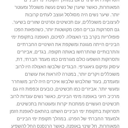
המאוחרות, כאשר שיערן של נשים נעשה משוכלל ומעוטר
יותר. שיער נשים היה מסולסל ועוצב לעתים קרובות
לעיצובים משוכללים, עם תכשיטים וסרטים שזורים בשיער.
גם תסרוקות גברים הפכו מקושטות יותר, כשהפאות הפכו
פופולריות בקרב בני האצולה. לסיכום, האופנה בתקופת ימי
הביניים הייתה מגוונת ומשקפת את השינויים החברתיים
והתרבותיים שהתרחשו באותה תקופה. בגדים, אביזרים
ותסרוקות הושפעו כולם מגורמים כמו מעמד חברתי, דת,
עיסוק ומיקום גיאוגרפי. הבגדים שלבשו האצולה היו לרוב
משוכללים ויקרים יותר, במטרה להראות את עושרם
ומעמדם, בעוד שהלבוש שלבשו איכרים היה לרוב משוחרר
ומעשי יותר. אביזרים כמו תכשיטים, כובעים וכפפות היו גם
מרכיב חיוני באופנה מימי הביניים, כאשר נשים עונדות לרוב
תכשיטים העשויים ממתכות יקרות ומעוטרות בתכשיטים.
תסרוקות בתקופת ימי הביניים השתנו בהתאם לאופנת הזמן
ולמעמד החברתי של הפרט. במהלך תקופת ימי הביניים
המאוחרות, חל שינוי באופנה, כאשר הרנסנס החל להשפיע