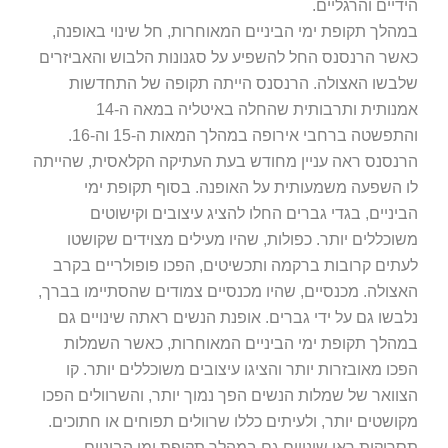
הידיים והרגליים.
במהלך תקופת ימי הביניים המאוחרות, חל שינוי באופנה,
כאשר הרנסנס החל להשפיע על סגנונות הלבוש והאביזרים
שלבשו האצולה. הרנסנס הייתה תקופה של התחדשות
אמנותית ותרבותית שהחלה באיטליה במאה ה-14
והתפשטה ברחבי אירופה במהלך המאות ה-15 וה-16.
הרנסנס ראה עניין מחודש בעת העתיקה הקלאסית, שהייתה
לו השפעה משמעותית על האופנה. בסוף תקופת ימי
הביניים, בגדי גברים החלו להציג עיצובים וקישוטים
משוכללים יותר. כפולות, שהיו מעילים מצוידים שקושטו
לעתים קרובות ברקמה ותכשיטים, הפכו פופולריים בקרב
האצולה. מכנסיים, שהיו מכנסיים צמודים שהסתיימו בברך,
נלבשו גם על ידי גברים. אופנת הנשים ראתה שינויים גם
במהלך תקופת ימי הביניים המאוחרות, כאשר השמלות
הפכו מאובזרות יותר והציגו עיצובים משוכללים יותר. קו
הצוואר של שמלות הנשים הפך נמוך יותר, והשרוולים הפכו
מקושטים יותר, ולעיתים כללו שרוולים תפוחים או חתוכים.
תסרוקות ראו שינויים גם במהלך תקופת ימי הביניים