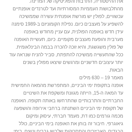
את ההיסטוריה, התרבות והפוליטיקה של המדינה.
מהתלבושות העממיות המסורתיות ועד לטרנדים אופנתיים
עכשוויים, לפולין יש מורשת אופנתית עשירה שממשיכה
להשפיע על מעצבים כיום. נפילת הקומוניזם ב-1989 סימנה
עידן חדש באופנה הפולנית, עם עניין מחודש באופנה
מערבית והופעת מעצבים מקומיים. כיום, תעשיית האופנה
של פולין משגשגת, והיא זוכה להכרה בבמה הבינלאומית.
ככל שהתעשייה ממשיכה להתפתח, סביר להניח שנראה עוד
יותר עיצובים חדשניים ומרגשים שיצאו מפולין בשנים
הבאות.
מאמר 19 – 630 מילים
אופנה בתקופת ימי הביניים, המתפרשת מהמאה החמישית
עד המאה ה-15, הייתה מגוונת ומשקפת את השינויים
החברתיים והתרבותיים שהתרחשו באותה תקופה. האופנה
של תקופת ימי הביניים השתנתה ברחבי אירופה והושפעה
מכמה גורמים כמו דת, מעמד חברתי, עיסוק ומיקום
גיאוגרפי. חיבור זה בוחן את האופנה בימי הביניים, כולל
הבגדים, האביזרים והתסרוקות שלבשו גברים ונשים. בימי