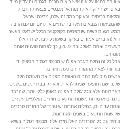
איזו בחורה או על איזו איש רואים מכנסי דגמ”ח זה עדיין מייד
באופן ישיר לוקח את המוח אל מכנסיים צבאיות רחבות
ומלאות בכיסים, ובעיקר במדינה שלנו, מדינת ישראל
שהמציאות הצבאים היא דבר שחיים אותו יום יום עם הרבה
ממש רגעים קשים שנתפסים בקולקטיב הכלל ישראלי באשר
הוא (הדברים אמורים בעיקר בשעות כתיבת שורות אלו
העשרים ואחת באוקטובר 2022), כך לפחות טוענים אותם
מומחים.
אבל כל זה נחלת העבר אפילו ש מכנסי דגמ”ח הספיקו די
בזריזות לצאת מהמודה הם כעת חוזרים.
אנשים מובילים בתחום האופנה מפנים את תשומת הלב
שלנו, ישנה תופעה שניתן לראות, ולא רק בבגדי נשים בשנים
האחרונות אלא בכל עולם האפונה באופן כללי יותר, שהרבה
טרנדים או מודות משנות התשעים חוזרים מאלפיים עשרים
ואחת עד היום, במילים אחרות יש טרנד של החזרת טרנדים
של שנות התשעים בשנים האחרונות.
בוחיד עם כל הטרנדים האלו חזרו אלינו מכנסי דגמ”ח בשיא
הכח, ונכון להיום כל בחורה או אישה שתיכנס אל כל אחת