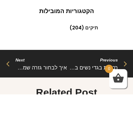
הקטגוריות המובילות
תיקים
(204)
Next
Previous
רכישת בגדי נשים באלי אקספרס יתרונות אל מול חסרונות
איך לבחור גזרה שמחמיאה לגוף שלך בבגדי חורף
0
Related Post
Sed aliquam, tortor et sodales malesuada, lorem leo
luctus tellus, quis interdum eros nibh in nunc. Cras
dignissim malesuada, lorem leo luctus