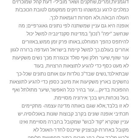
דוגמניות,זמרים,שחקנים ושאר מובילי- דעת קהל שמוכרזים
כמלכים לרגע ובמשנהו נדחקים ממקומם לטובת הכוכב/ת
העולה הבא/ה.ולא חסרות דוגמאות לכך.
אופנה היא גם עניין שמשתנה לפי נתונים גאוגרפיים; מה
שנחשב “יפה” ו”נכון” במדינות סקנדינביה למשל יכול
להיתפס כהפך המוחלט,באותו פרק זמן ממש,באזורים
אחרים בעולם.כך למשל קיימת בישראל העדפה ברורה לגוון
עור שזוף,שיער חלק ואף סולד וכנגזרת מכך נשים משקיעות
לא מעט כסף כדי להגיע לתוצאות הרצויות, בעוד
שבתאילנד,נשים שבד”כ נולדות עם אותם נתונים שכל-כך
נחשקים בארץ משקיעות את מיטב כספן כדי להגיע לתוצאות
ההפוכות בדיוק…עור בהיר ככל האפשר,שיער מתולתל ואף
בעל נוכחות.ויש בכך אירוניה מסויימת.
לא זו בלבד,אלא שגם באותה מדינה עצמה- מתקיימים
תכתיבי אופנה שונים בקרב קבוצות שונות באוכלוסיה.יש
עניין שנקרא “קוד לבוש” שמקובל בחברה מסויימת ואינו
מקובל באחרת-קבוצניק שייכנס לחדר-האוכל לא
ילבש,מלבד אולי בחג פורים בתור תחפושת,חליפה