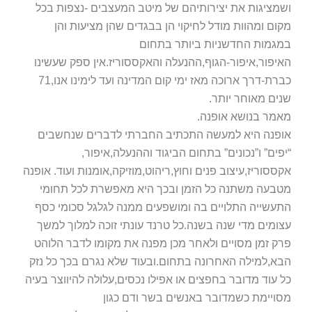
ושמציגות את יצירותיהם של מיטב המעצבים -נצפות בכל
מקום ומהוות מודל לחיקוי הן בבגדים שהן מציעות והן
במגמות החדשניות ביותר בתחום
האיפור,איפור-הגוף,ההנעלה והאקססוריז.אין ספק שעשינו
כברת-דרך ארוכה מאז ימי קום המדינה ועד לימינו אנו,71
שנים מאוחר יותר.
מאמר בנושא אופנה.
אופנה היא למעשה התכתיב החברתי לדברים שנחשבים
“יפים” ו”נכונים” בתחום הביגוד וההנעלה,איפור,
אקססוריז,עיצוב פנים וחוץ,ריהוט,מוזיקה,אומנות ועוד. אופנה
מטבעה משתנה כל הזמן ובכך היא מאפשרת לכל תחומי
התעשייה התלויים בה ומושפעים ממנה לגלגל סכומי כסף
עצומים מדי שנה בשנה.כל טרנד עונתי זוכה למלוך למשך
פרק זמן מסויים ולאחר מכן מפנה את מקומו לדבר הלוהט
הבא,למילה האחרונה בתחום.ובעוד שלא נגרם בכך כל נזק
כל עוד מדובר בחפצים או אפילו נכסים,עלולה להיווצר בעיה
מסויימת כשמדובר באנשים בשר ודם כגון