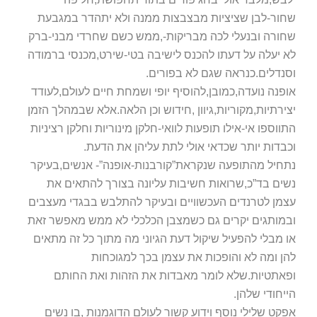
שחור-לבן שציציות מבצבצות ממנה ולא יתהדר במגבעת
שחורה ובנעלי לכה מבריקות-,ממש כשם שחרדי מבני-ברק
לא יעלה על דעתו להכנס לישיבה בטי-שירט,מכנסי ברמודה
וסנדלים.כנראה שגם לא בפורים.
אופנה נועדה,כמובן,להוסיף יופי ושמחת חיים לעולם,לעודד
יצירתיות,מקוריות,גיוון ,חידוש וכן הלאה.אלא שבמהלך הזמן
התווספו אי-אילו תופעות לוואי-חלקן מינוריות וחלקן רציניות
וכבדות יותר שכדאי אולי לתת עליהן את הדעת.
נתחיל מהתופעה שנקראת”קורבנות-אופנה”- אנשים,בעיקר
נשים בד”כ,שרואות חשיבות עליונה בצורך להתאים את
עצמן לטרנדים העכשוויים ובעיקר להתלבש בבגדי מעצבים
ובמותגים יקרים גם כשמצבן הכלכלי לא ממש מאפשר זאת
או מבלי להפעיל שיקול דעת הגיוני מה מתוך כל זה מתאים
להן ומה לא והופכות את עצמן בכך למגוכחות
ופאתטיות.שלא לומר מאבדות את הזהות ואת החותם
הייחודי שלהן.
אפקט שלילי נוסף וידוע קשור לעולם הדוגמנות ,בו נשים