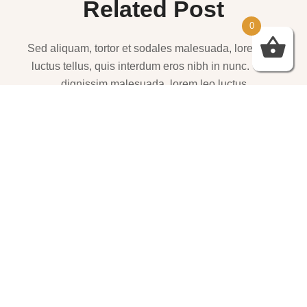
Related Post
0
Sed aliquam, tortor et sodales malesuada, lorem leo
luctus tellus, quis interdum eros nibh in nunc. Cras
dignissim malesuada, lorem leo luctus
שמלות ערב – https://htofashion2.com/
פברואר 4, 2026
https://htofashion2.com/ – שמלות ערב
פברואר 4, 2026