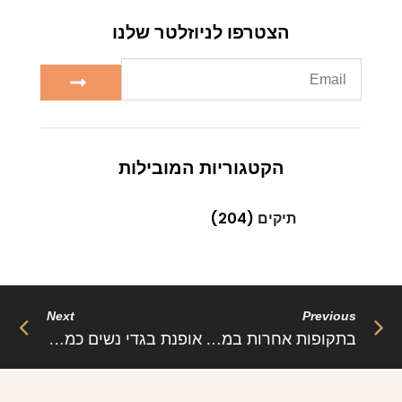
הצטרפו לניוזלטר שלנו
הקטגוריות המובילות
תיקים
(204)
Next
Previous
בתקופות אחרות במהלך ההיסטוריה היהודים נדרשו לשנות את לבושם דווקא כדי ש כ ן ייטמעו בסביבתם-
אופנת בגדי נשים כמה היא השתנתה כמה היא עדכנית וחייה ומשתנה מרגע לרגע וכמעט ולא חוזרת על עצמה