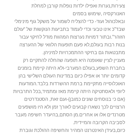
צעירות,נערות ואפילו ילדות נופלות קורבן למחלת
האנורקסיה ,שימוש בסמים
ובאלכוהול ועוד- כדי להצליח לשמור על משקל גוף מינימלי
שבד”כ אינו טבעי וכדי לעמוד בתביעות הנוקשות של “עולם
הזוהר”.ובתור דמויות נערצות המהוות מודל לחיקוי עבור
בנות רבות בעולם,לא פעם תופעות הלוואי של ההערצה
מתבטאות גם בחיקוי ההתמכרויות למיניהן.
מעניין לציין שאופנה היא תופעה שהחלה להתקיים רק
בחברת השפע,בעולם המערבי-ולא היתה קיימת בזמנים
קדומים יותר או אפילו כיום במדינות העולם השלישי בהן
האוכלוסייה מתקיימת ברמת ההשרדות בלבד.המודעות
ליופי ולאסתטיקה היתה קיימת מאז ומתמיד,בכל התרבויות
(אם כי בנוסחים שונים כמובן)-ועם זאת, הסטנדרטים
הרצויים לכך נשארו קבועים לאורך זמן ולא היו מושפעים
מטרנדים אלו או אחרים.מן הסתם,בהיעדר חשיפה מעבר
לסביבה הקרובה והמיידית.
כיום,בעידן האינטרנט המהיר והחשיפה ההולכת וגוברת