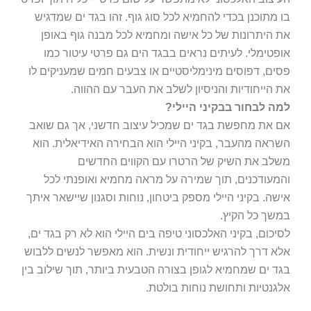
בו מתוכנן בכדי להחמיא לכל סוג גוף. זהו בגד ים שמדגיש
את היתרונות של כל אישה ומחמיא לכל מבנה גוף באופן
אופטימלי. לעיתים נראים בבגד הים גם פרטי עיטור כמו
פסים, דפוסים מינימליסטיים או צבעים חמים שמעניקים לו
את הייחודיות והניסיון לשלב את העבר עם ההווה.
למה לבחור בבקיני היילי?
אם את מחפשת בגד ים שמכיל עיצוב חדשני, אך גם שואב
השראה מהעבר, בקיני היילי הוא הבחירה האידיאלית. הוא
משלב את השיק של הרטרו עם הקווים החדשים
והמעודכנים, תוך שמירה על מראה מחמיא ואופנתי לכל
אישה. בקיני היילי מספק ביטחון, נוחות וסגנון שיישאר איתך
במשך כל הקיץ.
לסיכום, בקיני האלכסוני טיפה בים היילי הוא לא רק בגד ים,
אלא דרך להרגיש ייחודית ונשית. הוא מאפשר לנשים ללבוש
בגד ים שמחמיא לגופן בצורה הטבעית ביותר, תוך שילוב בין
אלגנטיות ותחושת נוחות בולטת.