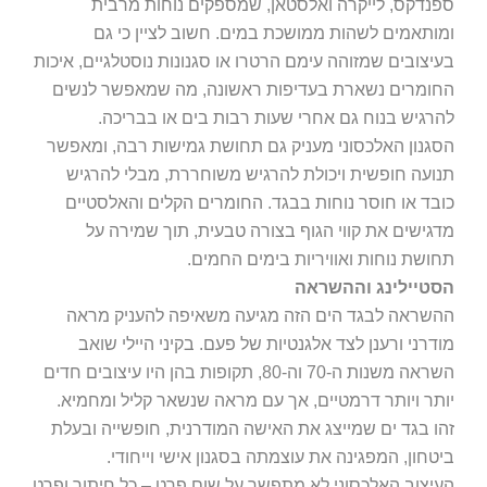
ספנדקס, לייקרה ואלסטאן, שמספקים נוחות מרבית
ומותאמים לשהות ממושכת במים. חשוב לציין כי גם
בעיצובים שמזוהה עימם הרטרו או סגנונות נוסטלגיים, איכות
החומרים נשארת בעדיפות ראשונה, מה שמאפשר לנשים
להרגיש בנוח גם אחרי שעות רבות בים או בבריכה.
הסגנון האלכסוני מעניק גם תחושת גמישות רבה, ומאפשר
תנועה חופשית ויכולת להרגיש משוחררת, מבלי להרגיש
כובד או חוסר נוחות בבגד. החומרים הקלים והאלסטיים
מדגישים את קווי הגוף בצורה טבעית, תוך שמירה על
תחושת נוחות ואוויריות בימים החמים.
הסטיילינג וההשראה
ההשראה לבגד הים הזה מגיעה משאיפה להעניק מראה
מודרני ורענן לצד אלגנטיות של פעם. בקיני היילי שואב
השראה משנות ה-70 וה-80, תקופות בהן היו עיצובים חדים
יותר ויותר דרמטיים, אך עם מראה שנשאר קליל ומחמיא.
זהו בגד ים שמייצג את האישה המודרנית, חופשייה ובעלת
ביטחון, המפגינה את עוצמתה בסגנון אישי וייחודי.
העיצוב האלכסוני לא מתפשר על שום פרט – כל חיתוך ופרט