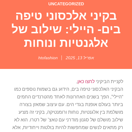
UNCATEGORIZED
בקיני אלכסוני טיפה
בים- היילי: שילוב של
אלגנטיות ונוחות
אפריל 13, 2025
htofashion
לקניית הביקיני
לחצו כאן
,
הבקיני האלכסוני טיפה בים, הידוע גם בשמות נוספים כמו
“היילי”, הפך בשנים האחרונות לאחד מהטרנדים החמים
ביותר בעולם אופנת בגדי הים. עם עיצוב שמאזן בצורה
מושלמת בין אלגנטיות, נוחות ורומנטיקה, בקיני זה מציע
שילוב מושלם של סגנון מודרני עם טאצ’ של רטרו. הוא לא
רק מתאים לנשים שמחפשות להיות בולטות וייחודיות, אלא