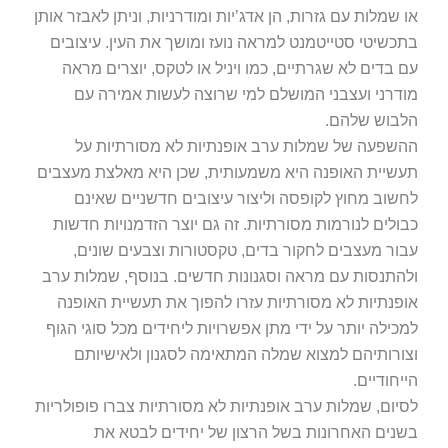
או שמלות עם גזרות, הן אדג’יות ומודרניות, וניתן לאבזר אותן
בתכשיטי סטייטמנט למראה נועז ומושך את העין. עיצובים
עם בדים לא שגרתיים, כמו ויניל או לטקס, יוצרים מראה
מודרני ועצבני המושלם למי שרוצה לעשות אמירה עם
הלבוש שלהם.
ההשפעה של שמלות ערב אופנתיות לא מסורתיות על
תעשיית האופנה היא משמעותית, שכן היא מאלצת מעצבים
לחשוב מחוץ לקופסה וליצור עיצובים חדשניים שאינם
כבולים לנורמות מסורתיות. זה גם יוצר הזדמנויות חדשות
עבור מעצבים לחקור בדים, טקסטורות וצבעים שונים,
ולהתנסות עם מראה וסגנונות חדשים. בנוסף, שמלות ערב
אופנתיות לא מסורתיות עזרו להפוך את תעשיית האופנה
למכילה יותר על ידי מתן אפשרויות ליחידים מכל סוגי הגוף
וצורותיהם למצוא שמלה המתאימה לסגנון ולאישיותם
הייחודיים.
לסיום, שמלות ערב אופנתיות לא מסורתיות צברו פופולריות
בשנים האחרונות בשל הרצון של יחידים לבטא את