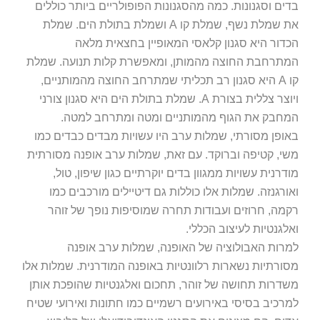
בדים וסגנונות. כמה מהסגנונות הפופולריים ביותר כוללים
את שמלת נשף, שמלת קו A ושמלת בתולת הים. שמלת
הכדור היא סגנון קלאסי המאופיין בחצאית מלאה
המתרחבת החוצה מהמותן, ומאפשרת קלות תנועה. שמלת
קו A היא סגנון רב תכליתי שמתרחב החוצה מהמותניים,
ויוצר צללית בצורת A. שמלת בתולת הים היא סגנון צורני
המחבק את הגוף מהמותניים ומטה ומתרחב למטה.
באופן מסורתי, שמלות ערב היו עשויות מבדים כבדים כמו
משי, קטיפה וברוקד. עם זאת, שמלות ערב אופנה מסורתית
מודרנית עשויות ממגוון בדים יוקרתיים כגון שיפון, טול,
ואורגנזה. שמלות אלו כוללות גם דיטיילים מורכבים כמו
רקמה, חרוזים ועבודות תחרה שמוסיפות נופך של זוהר
ואלגנטיות לעיצוב הכללי.
למרות האבולוציה של האופנה, שמלות ערב אופנה
מסורתיות נשארות רלוונטיות באופנה המודרנית. שמלות אלו
משדרות תחושה של זוהר, תחכום ואלגנטיות שהופכת אותן
למרכיב בסיסי באירועים רשמיים כמו חתונות ואירועי שטיח