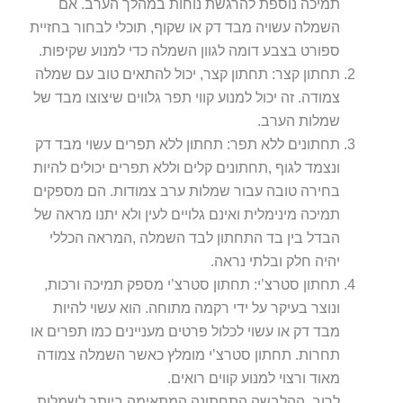
תמיכה נוספת להרגשת נוחות במהלך הערב. אם
השמלה עשויה מבד דק או שקוף, תוכלי לבחור בחזיית
ספורט בצבע דומה לגוון השמלה כדי למנוע שקיפות.
תחתון קצר: תחתון קצר, יכול להתאים טוב עם שמלה
צמודה. זה יכול למנוע קווי תפר גלווים שיצוצו מבד של
שמלות הערב.
תחתונים ללא תפר: תחתון ללא תפרים עשוי מבד דק
ונצמד לגוף ,תחתונים קלים וללא תפרים יכולים להיות
בחירה טובה עבור שמלות ערב צמודות. הם מספקים
תמיכה מינימלית ואינם גלויים לעין ולא יתנו מראה של
הבדל בין בד התחתון לבד השמלה ,המראה הכללי
יהיה חלק ובלתי נראה.
תחתון סטרצ’י: תחתון סטרצ’י מספק תמיכה ורכות,
ונוצר בעיקר על ידי רקמה מתוחה. הוא עשוי להיות
מבד דק או עשוי לכלול פרטים מעניינים כמו תפרים או
תחרות. תחתון סטרצ’י מומלץ כאשר השמלה צמודה
מאוד ורצוי למנוע קווים רואים.
לרוב, ההלבשה התחתונה המתאימה ביותר לשמלות