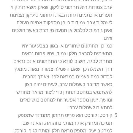
ערב צמודות היא תחתוני סיליקון, שאינן משאירות קווי
תפרים או כתמים תחת הבגד. תחתוני סיליקון מצוינות
לשמלות ערב צמודות כי הן מספקות אחיזה מעולה
ואינן גורמות לבלבול או תנועה מיותרת כאשר הולכים
וזזים.
כמו כן, תחתונים שחורים או בגוון בצבע עור יהיו
מתאימים למראה חלק וצמוד, ויהיו פחות נראים
מתחת לבגד. חשוב לוודא כי התחתונים אינם נראים
דרך השמלה כך שאם השמלה צמודה מאוד, מומלץ
לבדוק כמה פעמים במראה לפני צאתך מהבית.
כאשר מדובר בשמלות ערב, לעיתים יהיה רצון
להשתמש במחטב תחתון כדי ליצור מראה מחודש
ומושך. ישנן מספר אפשרויות למחטבים שיכולים
להתאים לשמלות ערב:
קורסט: קורסט הוא פריט תחתון מתנדנד שמספק
תמיכה ומחזיק את המותניים והחזה. הוא נחשב
למחטב יעיל ומספק מראה חלק ומותח לגוף. קורסט