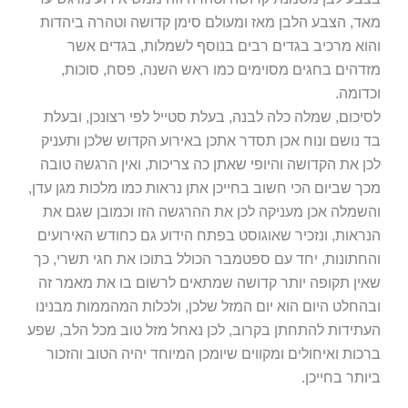
מאד, הצבע הלבן מאז ומעולם סימן קדושה וטהרה ביהדות
והוא מרכיב בגדים רבים בנוסף לשמלות, בגדים אשר
מזדהים בחגים מסוימים כמו ראש השנה, פסח, סוכות,
וכדומה.
לסיכום, שמלה כלה לבנה, בעלת סטייל לפי רצונכן, ובעלת
בד נושם ונוח אכן תסדר אתכן באירוע הקדוש שלכן ותעניק
לכן את הקדושה והיופי שאתן כה צריכות, ואין הרגשה טובה
מכך שביום הכי חשוב בחייכן אתן נראות כמו מלכות מגן עדן,
והשמלה אכן מעניקה לכן את ההרגשה הזו וכמובן שגם את
הנראות, ונזכיר שאוגוסט בפתח הידוע גם כחודש האירועים
והחתונות, יחד עם ספטמבר הכולל בתוכו את חגי תשרי, כך
שאין תקופה יותר קדושה שמתאים לרשום בו את מאמר זה
ובהחלט היום הוא יום המזל שלכן, ולכלות המהממות מבנינו
העתידות להתחתן בקרוב, לכן נאחל מזל טוב מכל הלב, שפע
ברכות ואיחולים ומקווים שיומכן המיוחד יהיה הטוב והזכור
ביותר בחייכן.