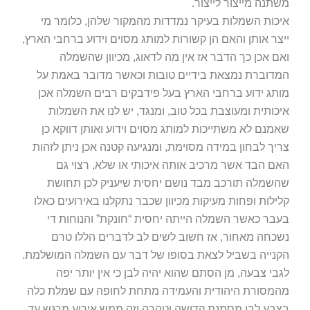
משתנה מייצור לייצור.
איכות השמלות בעיקר נמדדות מהמקור שלהן, כלומר מי
ייצר אותן והאם הן קשורות למותג מסוים וידוע ברחבי הארץ,
ואם אכן כך הדבר אז אין מה לדאוג, מכיוון שהשמלה
המדוברת נמצאת בידיים טובות וכאשר מדובר באמת על
מותג ידוע ברחבי הארץ בעל פידבקים רבים השמלה אכן
איכותית ומעוצבת בכל טוב, ומנגד, יש לנו את השמלות
שאמנם לא משתייכות למותג מסוים וידוע ואותן דווקא כן
צריך לבחון במידה מסוימת, ומנגיעה קטנה אכן ניתן לזהות
האם הבד אשר מרכיב אותה איכותי או שלא, רצוי גם
שהשמלה תורכב מבד נושם יחסית שיעניק לכן תחושת
קלילות ופחות מעיקות מכיוון שכבר נתקלנו באירועים כאלו
בעבר כאשר השמלה הייתה יחסית “חונקת” והנוחות די
נשכחה מאחור, אז חשוב לשים לב לדברים הללו טרם
הקנייה בשביל לצאת בסופו של דבר עם השמלה המושלמת.
לגבי צבעה, מן הסתם שהוא יהיה לבן כי אין יותר יפה
מהמסורת היהודית והעמידה מתחת לחופה עם שמלת כלה
בצבע לבן מסמנת קדושה וטהרה וזה ממש אירוע מרגש עד