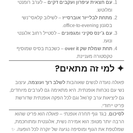
עם חצאית עיפרון ועקבים דקים
– לערב רומנטי
ומלוטש.
מתחת לבלייזר אוברסייז
– לשילוב קלאסי־נשי
בסגנון office-to-evening.
עם ג’ינס סקיני ומגפונים
– לסטייל רחוב אלגנטי
ונועז.
תחת שמלת שק over it
– כשכבת בסיס שמוסיף
טקסטורה מעניינת.
✦ למי זה מתאים?
פאולה
נועדה לנשים שאוהבות
לשלב רוך ועוצמה
, עיצוב
נשי עם נוכחות אופנתית. היא מתאימה גם לערבים מיוחדים,
גם ליציאות ערב קז’ואל וגם לכל הפקה אופנתית שדורשת
פריט ייחודי.
לסיכום
,
בגד גוף תחרה אופנתי – פאולה
הוא פריט שהוא
הרבה יותר מטופ: הוא אמירה נשית, אלגנטית ומתוחכמת,
שמלטפת את הגוף ומוסיפה נגיעה של יוקרה לכל הופעה. ✨