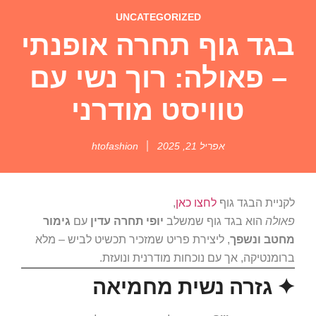
UNCATEGORIZED
בגד גוף תחרה אופנתי
– פאולה: רוך נשי עם
טוויסט מודרני
אפריל 21, 2025
htofashion
לקניית הבגד גוף
לחצו כאן
,
פאולה
הוא בגד גוף שמשלב
יופי תחרה עדין
עם
גימור
מחטב ונשפך
, ליצירת פריט שמזכיר תכשיט לביש – מלא
ברומנטיקה, אך עם נוכחות מודרנית ונועזת.
✦ גזרה נשית מחמיאה