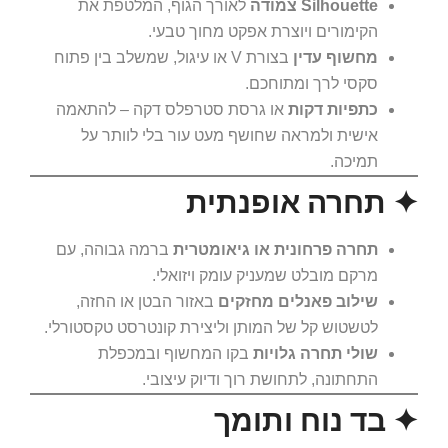
Silhouette צמודה
לאורך הגוף, המלטפת את
הקימורים ויוצרת אפקט מחוך טבעי.
מחשוף עדין
בצורת V או עיגול, שמשלב בין פתוח
סקסי לרך ומתוחכם.
כתפיות דקות
או גרסת סטרפלס דקה – להתאמה
אישית ולמראה שחושף מעט עור בלי לוותר על
תמיכה.
✦ תחרה אופנתית
תחרה פרחונית או גיאומטרית
ברמה גבוהה, עם
מרקם מובלט שמעניק עומק ויזואלי.
שילוב פאנלים מחזקים
באזור הבטן או החזה,
לטשטוש קל של המותן וליצירת קונטרסט טקסטורלי.
שולי תחרה גלויות
בקו המחשוף ובמכפלת
התחתונה, לתחושת רוך ודיוק עיצובי.
✦ בד נוח ותומך