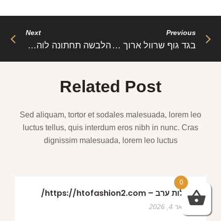
Next
Previous
בגד גוף שרוול ארוך עם רוכסן וצווארון גבוה – מריסה: חמימות מחמיאה ונוכחות בסטייל הסתיו־חורף
הלבשה תחתונה לוהטת אקזוטית – אריה: שילוב פראי של נשיות ועוצמה
Related Post
Sed aliquam, tortor et sodales malesuada, lorem leo
luctus tellus, quis interdum eros nibh in nunc. Cras
dignissim malesuada, lorem leo luctus
0
שמלות ערב – https://htofashion2.com/
פברואר 4, 2026