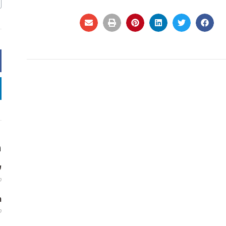
מ
שמ
פב
m
פב