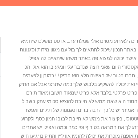
ריכה לאירוע מסוים אולי שמלת ערב או סט מושלם שיחמיא
תר הנכון שיכול להתאים לך בול עם מגוון מידות וסגנונות
ל אישה יכולה למצוא פה באתר משהו שיתאיים לה אפילו
רי היום שאני רוצה שנדבר עליו וניגע בו הוא אולי הכי
 חברו הטוב של האישה הלא הוא התיק !!! כמובןןן לפעמים
לף ואת יכולה להשקיע בלבוש שלך כמה שתרצי אבל אם התיק
 פריט פרקטי בלבד אלא פריט שמאוד חשוב ומאוד תורם
ם והסוד הוא שאת ממש לא חייבת להוציא סכומי עתק בשביל
ר אמיתי יש כל כך הרבה בדים וסגנונות של תיקים ואפשר
 אופנה וסטטוס , בקיצור את ממש לא חייבת לבזבז המון כסף ולקרוע
י גם תיק שמצאת בחנות יד 2 יכול לשדרג לך את המראה בטירוף ופי כמה וכמה ואפילו יש אתרים
אופנה מוכרות את יכולה להזמין און ליין והתיקים יגיעו חיש