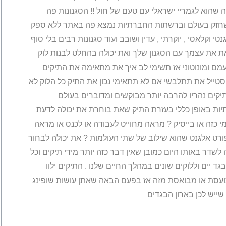
שהוא לגמריי ישראלי עם טעם של חול !! הסגנונות פה
שחזק בעולם וברשתות החברתיות נמצא פה באתר ללא ספק
נטי וקלאסי , יוקרתי , עדין ושובב ועוד סגנונות רבים בלי סוף
ת את עצמך עם הסגנון שלך ואת יכולה בהחלט לבנות לוק
מם ומונוטוני אז תשימי לב איך את מתאימה את התיקים
סטייל את תתלבשי אם לא תתאימי נכון את התיק כל הלוק לא
 לך . בשנים האחרונות ובמיוחד בשנת 2023 התיקים נהריו להרבה יותר מבוקשים ומדוברים בעולם
יות באופן כללי בעזרת התיק שאת בוחרת את יכולה לדעת
י כזה או בייסיק ? מראה מחוייט לעבודה או לכנס או מראה
ספורט אלגנט שהוא שילוב של שתי העולמות ? את יכולה לבחור
דר באותו היום כמובן שאין דבר כזה יותר מידי תיקים וכל
ד יים וללוקים שונים במהלך החיים שלנו , התיקים ילוו
ועסת או מבואסת מזה אז בפעם הבאה שאתן עושות שופינג
שייש לכן בארון הבגדים