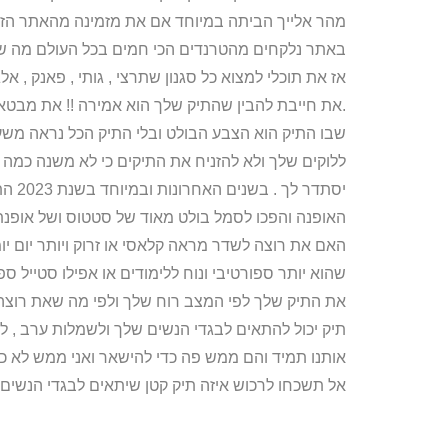
מהר אלייך הביתה במיוחד אם את מזמינה מהאתר הזה 
באתר נלקחים מהטרנדים הכי חמים בכל העולם מה 
אז את תוכלי למצוא כל סגנון שתרצי , גותי , פאנק , אלג
.את חייבת להבין שהתיק שלך הוא אמירה !! את מבטא
שבו התיק הוא הצבע הבולט ובלי התיק הכל נראה משע
ללוקים שלך ולא להזניח את התיקים כי לא משנה כמה 
יסתדר
האופנה והפכו לסמל בולט מאוד של סטטוס ושל אופנת
האם את רוצה לשדר מראה קלאסי או זרוק ויותר יום יומ
שהוא יותר ספורטיבי ונוח ללימודים או אפילו סטייל 
את התיק שלך לפי המצב רוח שלך ולפי מה שאת רוצה לש
תיק יכול להתאים לבגדי הנשים שלך ולשמלות ערב , לבג
אותנו תמיד והם ממש פה כדי להישאר ואני ממש לא כ
אל תשכחו לרכוש איזה תיק קטן שיתאים לבגדי הנשים 