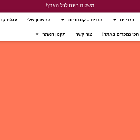
משלוח חינם לכל הארץ!
לחץ כאן
בגדי ים
בגדים – קטגוריות
החשבון שלי
עגלת קני
הכי נמכרים באתר!
צור קשר
תקנון האתר