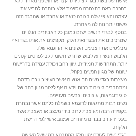
אישה שלובשת בגד קצת יותר קצר או חושפני מאחרת לא
בהכרח באה בהצהרה מסוימת אלא בוחרת להביע את
עצמה והאופי שלה בצורה כזאת או אחרת או שהבגד הזה
פשוט יותר נוח לה מאחרת.
בנוסף לבגדי הנשים ישנם כמובן כל האביזרים הנלווים
שמרכיבים את הבגד ואת הלוק ומקפיצים את אותו בגד ואף
מבליטים את הצבעים השונים או הדוגמא שלו.
הלבוש הנשי הוא לבוש שדורש תשומת לב לפרטים קטנים
יותר, התחדשות תמידית, גיוון רחב ויכולת עמידה בדרישות
שונות של מגוון הנשים בקהל.
מעצבות בגדי נשים הם אנשים אשר העיצוב זורם בדמם
ומתחברים ליצירות רבות וידעים אף ליצור מגוון רחב של
סוגי דוגמאות, עיצובים וצבעים מעניינים.
נשים רבות מתגאות לדוגמא בשמלת כלתם אשר נבחרת
בקפידה רבה ומעוצבת לרוב בידי מעצב או מעצבת אשר
בעלי ידע רב בבדים מיוחדים ועיצוב אישי לפי דרישת
הלקוח.
בגדי נשים לעולם יהוו חלק מהתבטאותה ששל האישה