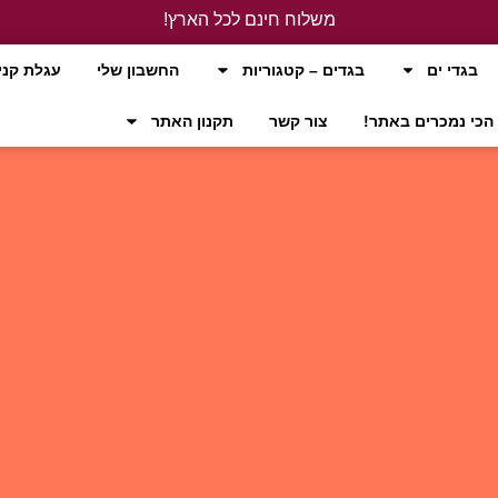
משלוח חינם לכל הארץ!
לחץ כאן
בגדי ים
בגדים – קטגוריות
החשבון שלי
עגלת קני
הכי נמכרים באתר!
צור קשר
תקנון האתר