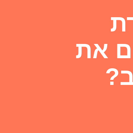
רת
ם את
ב?