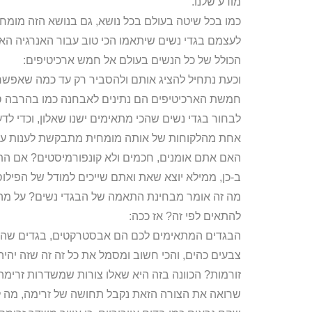
מודע שלנו.
כמו בכל שיטה בעולם בכל נושא, גם בנושא הזה מומחי
לעצמם בגדי נשים שיתאמו הכי טוב עבור האנרגיה הא
הכולל של כל הנשים בעולם אל חמש ארכיטיפים:
וכעת נתחיל להציג אותם ולהסביר רק עד כמה שאפש
חמשת הארכיטיפים הם נתינים לאבחנה כמו בהרבה סו
לבחור בגדי נשים שהכי מתאימים ישנו שאלון, וכדי 
אחת מהלקוחות של אותה מומחית מתבקשת לענות על
האם אתם אומנים, חכמים ולא קונפורמיסטים? אם התש
ב-כן, ממילא יוצא שאת ואתם שייכים למודל של הפילוס
מה זה אומר מבחינת התאמה של הבגדי נשים? על מה ל
להתאים לפי זה? אז ככה:
הבגדים המתאימים לכם הם אבסטרקטים, בגדים שהמר
צבעים כהים, והכי חשוב ומסמל את כל זה זה שזה יהיה
זורמות? הכוונה בזה היא שאלו צורות שמשדרות זרימה
שרואה את הצורה הזאת נקבל תחושה של זרימה, מה למ