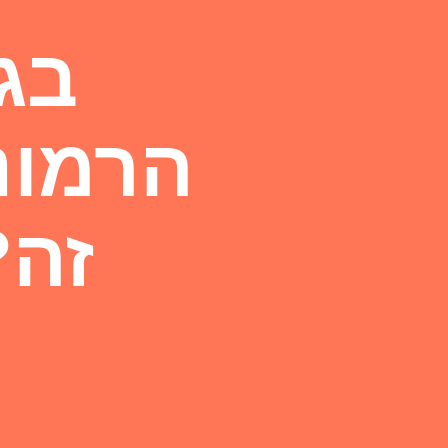
בגד
הרמונ
זה?