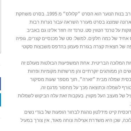
סרט נוסף שהשפיע רבות על עולם האופנה, בעיקר בקרב בנות הנוער הוא הסרט ״קלולס״ מ 1995. בסרט משחקת
ארונה שמוצג בסרט מעורר השראה עבור נערות רבות
ות על טרנד הטווין סט. טרנד זה חוזר אלינו גם באביב
ס אחיד של כמה חלקים. למשל: סט של מכנסיים קצרים, גופיה
יפה של חצאית קצרה בגזרת פעמון בהדפס משבצות סקוטי
שות המלוכה הבריטית. אחת המשפיעות הבולטות מעולם זה
שים הן ממותגים יוקרתיים והן מרשתות מקומיות ופחות
כסית שמלה מבית ״זארה״, תוך מספר שעות מסיקור
טורף לשמלה וכתוצאה מכך על מחסור מדגם זה.
 של מעצב העל מקווין. בעקבות זאת עלה הביקוש לשמלות
כסית קייט מידלטון נוהגת לבחור הופעות של בגדי נשים
 שכן היא משדרת אצילות ונוחה מאוד, אין צורך במעיל