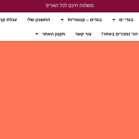
משלוח חינם לכל הארץ!
לחץ כאן
בגדי ים
בגדים – קטגוריות
החשבון שלי
עגלת קני
הכי נמכרים באתר!
צור קשר
תקנון האתר