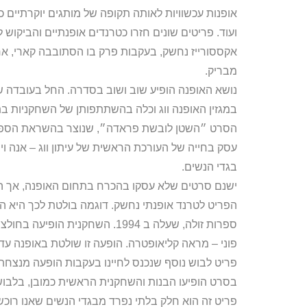
אופנות עכשוויות לאותה תקופה של מותגים יוקרתיים כ
ועוד. פריטים שונים חזרו כטרנדים אופנתיים והביקוש
אקססורייז נחשק, בעקבות פרק בו הסתובבה קארי, א
מבריק.
נושא האופנה הופיע שוב ושוב בסדרה. החל בעובדה 
במגזין האופנה ווג וכלה בהשתתפותן של השחקניות ב
הסרט ״השטן לובשת פראדה״, שנוצר בהשראת הספר ב
עסק בחייה של העורכת הראשית של עיתון ווג – אנה ו
בגדי הנשים.
ישנם סרטים שלא עסקו בהכרח בתחום האופנה, אך 
הפריט לטרנד אופנתי נחשק. דוגמה בולטת לכך היא 
ספרות זולה, שעלה ב 1994. השחק
פוני – מראה קליאופטרה. הופעה זו שולטת באופנה עד 
בסרט הופיעו הבנות והשחקנית הראשית כמובן, בלבוש נ
פריט זה הוא חלק בלתי נפרד מבגדי הנשים שאנו רוכש