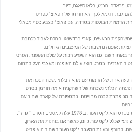
מו: פראדה, הרמז, בלאנסיאגה, דיור
 להם גבר. דוגמא לכך היא חזרתו של הפאוצ׳ כפריט
חת הדמויות הבולטות בסדרה, עם פאוצ׳ בצבע כסף מטאלי
שהשחקנית הראשית, קארי ברדשואו, החלה לעבוד ככתבת
תצוגות אופנה נחשבות של המעצבים הגדולים.
אותו השם, גם הוא השפיע רבות על עולם האופנה. הסרט
ינטור האגדית. בסרט הוצג עולם האופנה ומעצבי העל בתחום
הופעה אחת של הדמות עם מראה בלתי נשכח הפכה את
הופעתה הבלתי נשכחת של השחקנית אומה תורמן בסרט
נית הופיעה בחולצה מכופתרת לבנה מחוייטת ובתספורת של קארה שחור עם
היום.
פריט לבוש נוסף שנכנס לחיינו בעקבות הופעה מנצחת בסרט הוא ג׳קט העור. ב 1978 עלה למסכים הסרט ״גריז״.
ועז שכלל ג׳קט עור. כיום, כאשר אנו בוחנות את הארון,
ות. בחורף ובעונת המעבר ג׳קט העור השחור הוא פריט