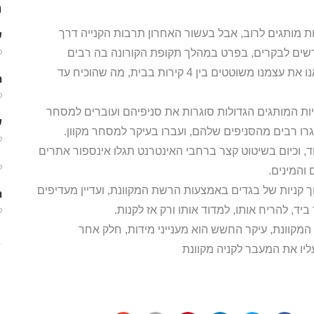
מ
ות מותגים לרוב, אבל בעשור האחרון תרבות הקנייה דרך
שמ
חדשים לבקרים, בפרט במהלך תקופת הקורונה בה רבים
פב
ממרכזי הקניות היו סגורים על מסגר ובריח, וכולנו מצאנו את עצמנו משוטטים בין 4 קירות בבית, מה שהוכיח עד
m
פב
ות המותגים הגדולות סוגרות את סניפיהם ועוברים למסחר
שמ
גרו רבים מהסניפים שלהם, ועברו בעיקר למסחר מקוון.
פב
, וכיום בשיטוט קצר ברחבי האינטרנט תגלו אינספור אתרים
פב
והמינים.
ך קניות של בגדים באמצעות הרשת המקוונת, ועדיין מעדיפים
m
יד, להריח אותו, למדוד אותו ורק אז לקנות.
פב
קוונת, עיקר החשש הוא מענייני מידות, חלק אחר
יו את המעבר לקניה מקוונת