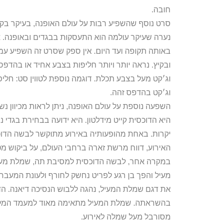
חובה.
נערה שעיקר עולמה הוא התעסקות בבגדים ובאופנה. 
באותה תקופה ועד היום. אין ספק שסרט זה השפיע עמוק
ובקיץ. נראה יותר ויותר חליפות בצבע אחיד או בהדפ
וג׳קט מעל בצבע תכלת. דוגמה נוספת לטווין סט: חל
וג׳קט בהדפס זהה.
השפעה נוספת על עולם האופנה, ניתן לראות מכיוון נ
היא הדוכסית קייט מידלטון. היא ידועה בבחירת בגדי נ
יקרות. באחת מהופעותיה באירוע מתוקשר לבשה הדו
האירוע, דווח מרשת זארה ברחבי העולם, על ביקוש מ
במקרה אחר, לבשה הדוכסית למסיבת תה, שמלת מעיל
מעיל והפך בן רגע לפריט נחשק לחורף ולעונת המעבר.
את דגם שמלת המעיל, נהגה ללבוש הנסיכה דיאנה. הדו
בהשראתה. שמלת המעיל מתאימה מאוד למעמד המלוכה,
מסורבל מעל שמלה לאירוע.