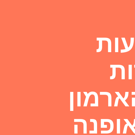
עות
ת
ארמון
אופנה