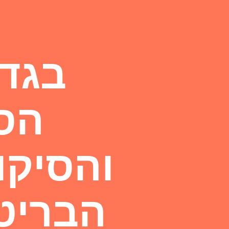
בגדי
הס
והסיקו
הבריטי