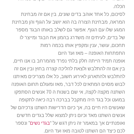
הכלה.
לסיכום, כל אחד אוהב בדים שונים, בין אם זה מבחינת
המראה, מבחינת הצורה בה הוא יושב על הגוף והן מבחינת
המגע שלו עם הגוף. אפשר גם לשלב באותו הבגד מספר
של בדים, לעיתים זה משדרג בהמון את הבגד ומייצר לו
תחכום, עושר, ענין ומקפיץ אותו בכמה רמות
התפתחות האופנה – מאז ועד היום
אופנה תמיד הייתה חלק בלתי נפרד מהמרחב בו אנו חיים,
בין אם זה להתלבש ולצאת להליכה קצרה בחוץ ובין אם זה
להתלבש ולהתארגן לאירוע חשוב, כל אלו מצריכים מאיתנו
לבוש מסוים המתאים לכל דבר, מאז ומעולם תחום האופנה
השתנה מקצה לקצה, אי שם בשנות ה 70 אנשים הסתפקו
במועט וכל בגד היה מתקבל בברכה רבה כיאה לתקופה
שאנשים היו חיים בה, אך כיום הדרישות השתנו צרכיהם של
אנשים השתנו מאד וכיום ניתן למצוא שלל בגדים חדשים
ואופנתיים אך במאמר זה ניתן דגש על “
בגדי נשים
” ונספר
לכם כיצד הם השתנו לטובה מאז ועד היום.