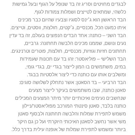
לבגדים מחויטים וסריג זה בד שנופל על הגוף ובעל גמישות
כלשהי, שמתאים לטייצים ושמלות צמודות לגוף.
הבד הראשון הוא ג׳ינס לסוגיו וצבעיו שהיום כבר מכינים
איתו כמעט הכל, מכנסיים, ג׳קטים, חולצות, ווסטים, וטייצים.
הבד השני – כותנה: אחד הבדים הנפוצים בעולם, זה בד עדין
נעים ונושם, שממנו מכינים הלבשה תחתונה: גרביים,
תחתונים חזיות וגוזיות, מכנסיים, חולצות, פוטרים וטרנינגים.
הבד השלישי – פוליאסטר: זהו בד עם תכונות שעמידות
במים, משתמשים בו המון לייצור בגדי ים, בגדי גומי,
ומשלבים אותו עם כותנה כדי ליצור אלסטיות בבגד.
הבד הרביעי – בד הסאטן: אשר נתחלק לשלושה סוגים:
סאטן כותנה, שבו משתמשים בעיקר לייצור מצעים
שנחשבים נעימים ואיכותיים יותר מיתר המצעים המכילים
כותנה בלבד, סאטן סינטתי המורכב מפוליאסטר/ניילון
משמש לתפירת שמלות והלבשה תחתונה ולבסוף סאטן
משי אשר נחשב לסאטן האיכותי היוקרתי ועל כן גם היקר
ביותר ומשמש לתפירת שמלות של אופנה עילית בדרך כלל.