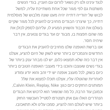
לנגד עינינו ולנו רק נשאר לזרום עם העניין, בגדי הנשים
משתנות גם לפי מגזר שכל אחת משתייכת עליה, למשל
לבוש של יהודייה דתייה יהיה מעט שונה מלבוש של מוסלמית
דתייה, כך שיצרני הבגדים מחויבים להעניק לכל מגזר שקיים
בעולם את הכבוד והשוויון המגיע לו, עליהם לספק לכולן את
מה שהם חפצות בו, מבגד ים ועד בגדים צנועים, אין דבר
שיהיה חסר.
אנו ברשת האופנה שלנו מחויבים להעניק את הבגדים
החדשים והנמכרים ביותר שיש לשוק של היום להציע, אצלנו
אין דבר כזה שלא תמצאו כלום, יש לנו מבחר ענק ביותר של
בגדי נשים שעוצבו והוכנו בידי מעצבי האופנה הטובים ביותר
כיום בשוק, לכל מעצב אופנה יש ידי זהב והוא יודע ומודע
לאחריות שהוטלה עליו, אצלנו תוכלו למצוא את שלל
המותגים החזקים כיום כגון: Calvin Klein, Replay, Nike,
וכמובן עוד הרבה, כל מה שנשאר הוא לרכוש את הבגדים
הנהדרים האלו וגם אתן תצטרפו לסטייל העכשווי החזק
ביותר שיש לעולם הזה להציע, סמכו עלינו ולא תתאכזבו.