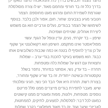
מיוצר מצמר הכבשים בדרך כלל והמלאכותי מיוצר מאקרילן
בדרך כלל זה בד חורפי ומחמם מאוד. יש לו צורה מסולסלת
שגורמת לשמירת החום ומרגש מעט מחוספס. הצמר
הטבעי מגיע בצבעים: שחור, חום, אפור ולבן בלבד. בנוסף
לשימושו של הצמר בבגדים, נעלים וגרביים הוא גם משמש
ליצירת אוהלים, שטיחים ושמיכות.
שיפון – בד יוקרתי, נעים, עדין ונופל על הגוף. עשוי
מפוליאסטר ואינו מתקמט. השיפון הוא דקואלגנטי אך שקוף
על כן צריך להוסיף לו בטנה או כמה שכבות כשלובשים אותו
כבגד. הוא משמש בעיקר להכנת בגדי ערב – שמלות
וחצאיות עם דגש על שמלות כלה ומטפחות.
תחרה – בד עדין, נשי, אסתטי במיוחד, נתפר בשלל
טקסטורות ובשיטה ייחודית. זה בד שריג שקוף ומחורר,
בצורת רשת. תחרה היא אולי הבד הכי נשי, חגיגי ומלכותי
שיש. מעבר לתפירת בגדים מייצרים ממנו סלל פריטם
נוספים: מטפחות, וילונות, מפות ומעטרים ממנו קישוטים
כמעט לכל דבר: לסלסלות, למצעים, לתיקים, לממחטות,
לאביזרי שיער ועוד. זה בד מאוד פופולארי בקרב שמלות