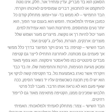
הסאטן הוא בד מבריק, עדין ומחזיר אור, חלק, אינו נוטה
להתקמט או להתכווץ, דברים שמוסיפים לאיכותו ויוקרתי.
הבד החמישי – לא ממש בד- עור+זמש: מתחלק קודם כל
כמובן אמיתי ולמלאכותי. הזמש הוא בעצם עור הפוך, הוא
יותר נעים ומחוספס, מיתרונות העור הוא עמידות למים.
העור יכול להיות רך או נוקשה. מייצרים מעור ושמש שלל
מוצרים: ארנקים, חגורות, נעליים, ג׳קטים ועוד.
הבד השישי – קטיפה: בד נעים ויקר המיוצר בדרך כלל ממשי
אך פעמים גם מכותנה. לאחרונה התחילו לייצר גם קטיפה
מבדים סינטטיים כמו פוליאסטר וויסקוזה. הוא צפוף מאוד
ומכאן מגיעה הנעימות, הרכות והחמימות שלו. זה בד כבד
ויוקרתי אשר נארג באמצעות נול. בד הקטיפה קשה לניקוי אך
הוא יש לו מין תכונה כשכשמים עליו יד נשאר הסימן, ככה
שאף פעם הוא לא נראה אותו הדבר. מעבר לכל פרטי
הלבוש שמכינים ממנו, הקטיפה מתאימה מאוד גם לריפוד
רהיטים.
הבד השישי – צמר: מתחלק לאמיתי ולמלאכותי. האמיתי