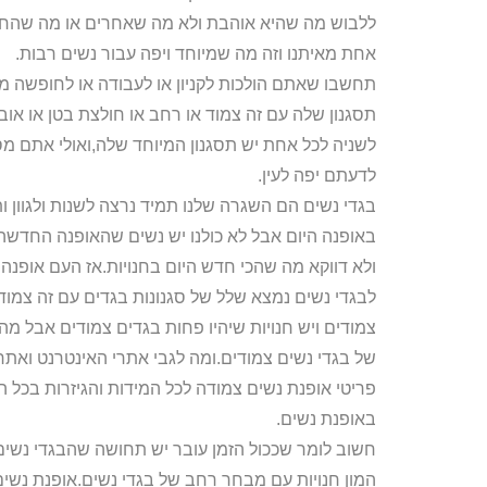
ללבוש מה שהיא אוהבת ולא מה שאחרים או מה שהחבר
אחת מאיתנו וזה מה שמיוחד ויפה עבור נשים רבות.
תחשבו שאתם הולכות לקניון או לעבודה או לחופשה מס
תסגנון שלה עם זה צמוד או רחב או חולצת בטן או אוב
לשניה לכל אחת יש תסגנון המיוחד שלה,ואולי אתם מ
לדעתם יפה לעין.
בגדי נשים הם השגרה שלנו תמיד נרצה לשנות ולגוון 
באופנה היום אבל לא כולנו יש נשים שהאופנה החדשה
ולא דווקא מה שהכי חדש היום בחנויות.אז העם אופנה 
לבגדי נשים נמצא שלל של סגנונות בגדים עם זה צמודים
צמודים ויש חנויות שיהיו פחות בגדים צמודים אבל מ
של בגדי נשים צמודים.ומה לגבי אתרי האינטרנט ואתרי
פריטי אופנת נשים צמודה לכל המידות והגיזרות בכל 
באופנת נשים.
חשוב לומר שככול הזמן עובר יש תחושה שהבגדי נשים ה
המון חנויות עם מבחר רחב של בגדי נשים.אופנת נשי