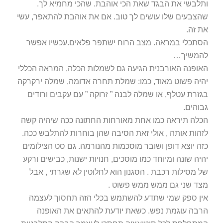
ותלבשי את הבגד שאת הכי אוהבת. שהכי מחמיא לך.
שהצבעים שלו עושים לך טוב. אם את אוהבת להתאפר, עשי
את זה.
הסתכלי במראה. מצב הרוח ישתפר פלאים.עכשיו אפשר
להמשיך…
האופנה האורבנית הגיעה גם לשמלות הכלה, המראה הכללי
יהיה פשוט מאוד, כמו: שמלת תחרה אדומה, שמלה ירקרקה
בגזרת עטלף, או שמלה לבנה ” זרוקה ” עם עקבים ורודים
גבוהים.
הכלה תיראה כמו אחת מאורחות החתונה ככה שיהיה קשה
לזהות אותה , אולי זאת הסיבה שהן בוחרות להתלבש ככה.
כזה יוצא דופן ושובר מוסכמות מהנורמה. גם סט הצילומים
יהיה שונה ומיוחד כמו מוסכים, חנויות ישנות, כבישים ורקע
של מסילות רכבת . הסגנון הוא לחלוטין לא שגרתי , אבל
מצד שני גם ממש ממש פשוט .
אין ספק שמי שתדע להשתמש בכלי הזה תחסוך לעצמה
הרבה עוגמת נפש. כשאת יודעת להתאים את האופנה