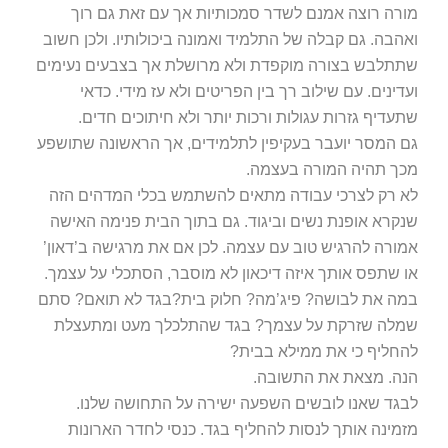
מורה רוצה אמנם לשדר סמכותיות אך עם זאת גם רוך
ואהבה. גם קבלה של התלמיד ואמונה ביכולותיו. ולכן חשוב
שתתלבש בצורה מוקפדת ולא מרושלת אך בצבעים נעימים
ועדינים. עם שילוב רך בין הפריטים ולא עז מידי. כדאי
שתעדיף גזרות עגולות ורכות יותר ולא חיתוכים חדים.
גם המסר יועבר בעקיפין לתלמידים, אך הראשונה שתושפע
מכך תהיה המורה בעצמה.
לא רק לצרכי עבודה מתאים להשתמש בכלי המדהים הזה
שנקרא אופנת נשים וביגוד. גם בתוך הבית פנימה האישה
אמורה להרגיש טוב עם עצמה. לכן אם את מרגישה ב’דאון’
או שתפס אותך איזה דיכאון לא מוסבר, הסתכלי על עצמך.
במה את לבושה? פיג’מה? חלוק בית?בגד לא תואם? סתם
שמלה שזרקת על עצמך? בגד שהתלכלך מעט ומתעצלת
להחליף כי את ממילא בבית?
הנה. מצאת את התשובה.
לבגד שאנו לובשים השפעה ישירה על התחושה שלנו.
מזמינה אותך לנסות להחליף בגד. כנסי לחדר הארונות