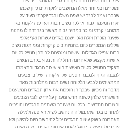
עימו רבות נשים נהנות לקנות בגדים ממותגים ידועים
ומוכרים ובמיוחד מאלו הנחשבים ליוקרתיים כיוון שכמו
שכבר נאמר לבגד יש שפה משלו ובגד יוקרתי מעיד על
יוקרה ומעמד גבוה אי לכך נשים רבות תעדפנה לקנות בגד
ממותג יוקרתי ומוכר במחיר גבוה מאשר בגד זהה לו מחנות
שאינה מוכרת וזולה ואכן ישנם בגדים עשרות ואף אלפי
שקלים הנמכרים כיום בחנויות בוטיק יקרות וממותגות נשים
רבות אפילו מגדילות ועושות ומזמינות לביתהן סטייליסטיות
אישיות מקצוע שלאחרונה החל להיות נפוץ בקרב הנשים
תפקיד הסטייליסטית האישית הוא עיצוב הבגד והתאמתו
למבנה הגוף ולמבנה הפנים של הלקוחה ושילובי צבעים
המתאימים לצבעי הלקוחה נשים רבות מתלהבות מאד
מדבר זה מכיוון שבכך הן הופכות את ארון הבגדים המשעמם
והשיגרתי שלהן לשונה חדש ומעניין על ידי שילובי הצבעים
והצורות החדשים. בכל יום שעובר משתנים הבגדים והופכים
לאחרים בגד שאתמול היה נחשב לשיא האופנה ולמילה
האחרונה בשוק עיצוב הבגדים יכול להיחשב היום למיושן ולא
עדכני ולכן אישה מסוגל לקנות אינסוף בגדים בשנה ואינה