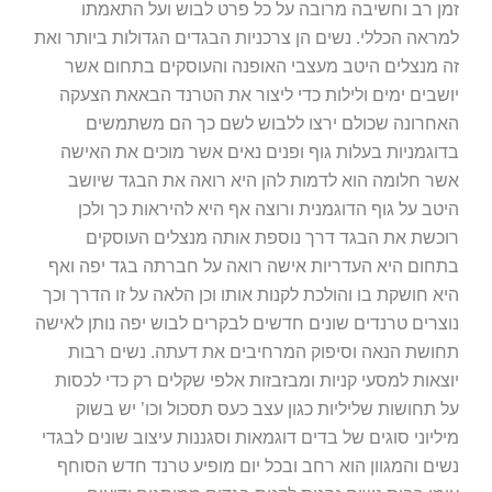
זמן רב וחשיבה מרובה על כל פרט לבוש ועל התאמתו
למראה הכללי. נשים הן צרכניות הבגדים הגדולות ביותר ואת
זה מנצלים היטב מעצבי האופנה והעוסקים בתחום אשר
יושבים ימים ולילות כדי ליצור את הטרנד הבאאת הצעקה
האחרונה שכולם ירצו ללבוש לשם כך הם משתמשים
בדוגמניות בעלות גוף ופנים נאים אשר מוכים את האישה
אשר חלומה הוא לדמות להן היא רואה את הבגד שיושב
היטב על גוף הדוגמנית ורוצה אף היא להיראות כך ולכן
רוכשת את הבגד דרך נוספת אותה מנצלים העוסקים
בתחום היא העדריות אישה רואה על חברתה בגד יפה ואף
היא חושקת בו והולכת לקנות אותו וכן הלאה על זו הדרך וכך
נוצרים טרנדים שונים חדשים לבקרים לבוש יפה נותן לאישה
תחושת הנאה וסיפוק המרחיבים את דעתה. נשים רבות
יוצאות למסעי קניות ומבזבזות אלפי שקלים רק כדי לכסות
על תחושות שליליות כגון עצב כעס תסכול וכו’ יש בשוק
מיליוני סוגים של בדים דוגמאות וסגננות עיצוב שונים לבגדי
נשים והמגוון הוא רחב ובכל יום מופיע טרנד חדש הסוחף