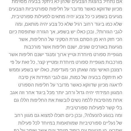
אם נתחיל בהצגת הצבעים שלהן לא ניתקל בבעיה מסוימת
מכיוון שדווקא כאשר מדובר על חליפות ספורטיביות הצבעים
מגיעים בשפע כי כל צבע יהיה מתאים לפעילות ספורטיבית,
שלא כמו ביגוד רחוב רגיל שלא כל צבע יהיה מותאם, ומה
לגבי הגזרות?, ובכן כאלו יש בשפע, אך הגזרה שתופסת כיום
הכי חזק היא מן הסתם גזרת הסקיני של החליפות, אשר
מגיעות באורכים שונים, ישנם חליפות אשר מורכבות
מגופיית ספורט מיוחדת וטייץ ארוך ומנגד ישנם חליפות אשר
מורכבות מגופיית ספורט מיוחדת ומטייץ קצר, כל זאת על פי
רצונכן האישי ומה שאתן הכי מעדיפות, כאלו יש בשפע וממש
לא תיתקלו בבעיה של כמות, וגם לגבי המידות אין סיבה
לדאגה מכיוון שדווקא כאשר מדובר על חליפות הספורט
המגוון המידתי יהיה גדול ורחב יותר מכל ביגוד אחר וזה אגב
אחת מהסיבות ללמה נשים לובשות את החליפות הללו גם
בלי קשר לפעילות ספורטיבית.
ומה בנוגע להנעלה?, ובכן כיום תוכלו למצוא גם מגוון רחב
של נעליים ספורטיביות שמותאמות במיוחד לכל פעילות
שתרצו, הן מגיעות עם ריפוד מיוחד ונוח אשר שומר על כף