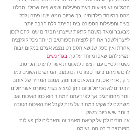
הרגל ומונע פציעות בעת הפעילות ושפשופים שכולנו סבלנו
מהם במיוחד בילדותינו, כך שכיום ממש ישנו פתרון לכל
בעיה והפעילות הספורטיבית נהייתה קלה הרבה יותר
מבעבר ומאד משמח לראות שייצרני הבגדים שמו להם לנכון
לייצר ולשפר את הקולקציה הספורטיבית יותר מכל קולקציה
אחרת ואין ספק שנושא הספורט נמצא אצלם במקום גבוה
ומגיע להם שאפו מיוחד על כך.
בגדי נשים
נשמח לסיים עם הצעות למקומות אשר לדעתנו הכי טוב
לרכוש מהם ביגוד ספורט והם כמובן המותגים השונים כמו
נייקי, אדידאס, ניו באלאנס וכדומה, אמנם המחיר של אותם
הבגדים לא הכי זול וכיום ניתן למצוא בגדי ספורט אשר זולים
יותר מהמותגים אך לפי דעתנו המחיר הוא כמו האיכות ואכן
משתלם להשקיע במחיר על מנת לקבל את האיכות הטובה
ביותר שיש כיום בשוק.
אנו מודים לכן על קריאת מאמר זה ומאחלים לכן פעילות
ספורטיבית בטוחה ונעימה.