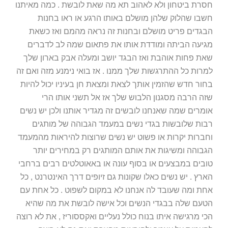
חסרת ביטחון ולא לאהוב תא מה שאת לובשת . כמה מאיתנו
חשבו שהלוק שלהן מושלם באותו הרגע או ראו בחנות
הבגדים פריט מושלם ובחנות זה נראה מהמם ואז כשאת
מגיעה הביתה ומודדת אותו את פתאום שמה לב לדברים
שאת פחות אוהבת ואז הבגד יושב ומעלה אבק בארון שלך
למרות כל ההתרגשות שלך ממנו . אז בואי נימנע מזה ואם זה
בחור חדש שהזמין אותך לצאת ומצאת חן בעיניו יכול להיות
שזה הרבה מסגנון הלבוש שלך אז אל תשני אותו הרי
אומרים שמה שאנחנו לובשים זה מגדיר אותנו ולכן יש נשים
רבות שלובשות בגדי נשים במעמד הגבוהה של מותגים
וחברות יקרות או פשוט יש נשים שרוצות להיראות מהמעמד
הגבוהה ומשיגות את אותם המותגים רק במחירים יותר
טובים במבצעים או בסוף עונה או באאוטלטים רבים ברחבי
הארץ . יש נשים כאלו שקונות גם זיופים דרך האינטרנט , כל
אחת ומה שעובד לה אנחנו לא במקום לשפוט . כל אחת עם
הטעם שלה בבגדי הנשים וכל אישה לובשת את מה שהיא
הכי מרגישה איתו בנוח כולל נעליים ואקססוריז , את לא רוצה