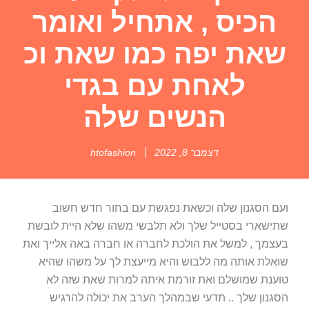
הכיס , אתחיל ואומר
שאת יפה כמו שאת וכ
לאחת עם בגדי
הנשים שלה
דצמבר 8, 2022
htofashion
ועם הסגנון שלה וכשאת נפגשת עם בחור חדש חשוב
שתישארי בסטייל שלך ולא תלבשי משהו שלא היית לובשת
בעצמך , למשל את הולכת לחברה או חברה באה אלייך ואת
שואלת אותה מה ללבוש והיא מייעצת לך על משהו שהיא
טוענת שמושלם ואת זורמת איתה למרות שאת שזה לא
הסגנון שלך .. תדעי שבמהלך הערב את יכולה להרגיש