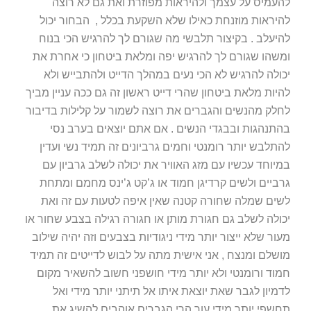
להעמיס על עצמך ולהיראות מפוזרת ואת גם לא רוצה
להיראות מוזנחת כאילו שלא השקעת בכלל , הבחור יכול
להיעלב . בקיצור תלבשי מה שגורם לך להרגיש הכי בנוח
ומשהו שגורם לך להרגיש יפה ומלאת ביטחון כי אחרת את
יכולה להרגיש לא הכי נעים במהלך הדייט ולהתבייש ולא
להיות מלאת ביטחון שהרי דייט ראשון זה גם ככה עניין מביך
לחלק מהנשים והגברים את רוצה לשמור על קלילות בדיבור
בהתנהגות ובבגדי הנשים . אם אתם יוצאים בערב נסי
להתלבש יותר רומנטי וחמים גרביונים זה תמיד נשי ועדין
במיוחד עכשיו עם מזג האוויר את יכולה לשלב גרביון עם
גרביים ולשים קרדיגן חמוד או ג’קט ג’ינס מחמם ומתחת
לשים שמלה שחורה קטנה שאין איפה לטעות עם זה ואת
יכולה לשלב גם חגורת מותן או חגורה רגילה בצבע שחור או
מעור שלא ייצור יותר מידי ניגודיות בצבעים וזה יהיה שילוב
מושלם ומנצח , אני אישית מתה על לבוש לדייטים זה תמיד
חמוד ורומנטי ולא יותר מידי חושפני חשוב להשאיר מקום
לדמיון לגבר שאת יוצאת איתו אל תיתני יותר מידי ואל
תחשפי יותר מידי עור הרי הגברים אוהבים להשיג את