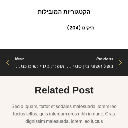
הקטגוריות המובילות
תיקים
(204)
Next
Previous
בשל השוני בין סוגי האירועים,לכל אירוע מתרים בגד אחר.
אופנת בגדי נשים כמה אני אוהבת את הנושא הזה מתי התחלתי לאהבו אופנה וכמה שאופנה זה דבר ממכר בקטע טוב וגורם לי לאבד את עצמי לטובה בארון מלא בבגדים
Related Post
Sed aliquam, tortor et sodales malesuada, lorem leo
luctus tellus, quis interdum eros nibh in nunc. Cras
dignissim malesuada, lorem leo luctus