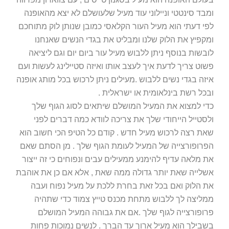
ומבד סינטטי וניילוני עוד מעיל שלעושלם לא יצא מהאופנה
לפי דעתי הוא מעיל העור הקלאסי כמובן שנותן לוק מתוחכם
ומקפיץ את הלוק שלנו ומבליט את בגדי הנשים שאנחנו
לובשות בנוסף ניתן ללבוש מעיל עור ביום יום וגם ליציאה
פשוט צריך לדעת איך לעצב אותו ואיזה סטיילינג לעשות ועם
איזה בגדי נשים ללבוש .מעילים ניתן לרכוש בכל מותג אופנה
ובכל רשת בינלאומית או ישראלית .
כדי למצוא את המעיל המושלם שיתאים לסוג הגוף שלך
ולסטייל הייחודי שלך את צריכה לוודא כמה דברים לפני
שאת רצה לרכוש מעיל חדש . קודם כל הטיפ הכי חשוב הוא
הפרופורצייה של המעיל לעומת הגוף שלך . מן הסתם שאם
את מלאה עדיף להימנע ממעילים עבים ונפוחים כי זה ייצור
אשלייה שאת יותר גדולה ממה שאת , אלא אם כן את אוהבת
את הלוק ואם בכל זאת בחרת ללכת על מעיל נפוח ועבה
ממליצה לך ללבוש מתחת מכנס טייץ צמוד כדי שתהיה
פרופורצייה לגוף שלך .אם את גבוהה המעיל המושלם
בשבילך הוא מעיל ארוך עד הברך . לנשים נמוכות פחות