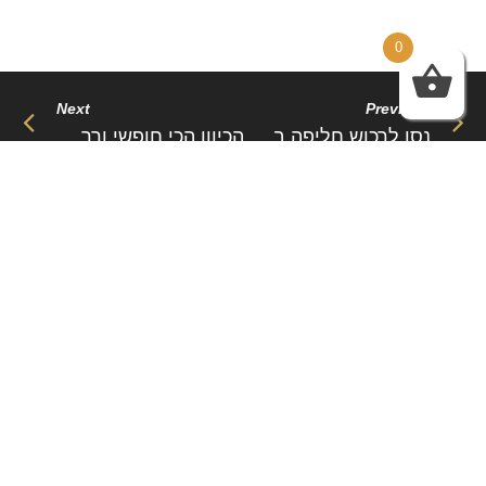
0
Next
Previous
נסו לרכוש חליפה בצבע ניטרלי ולא בצבעים נועזים והדפסים רבים מכיוון שזה יכול לחלוף עם האופנה
הכיוון הכי חופשי ורך. השם עצמו מדבר על הטבעיות ההרמונית של הסגנון הטבעי, ואי אפשר להפריד את
Related Post
Sed aliquam, tortor et sodales malesuada, lorem leo
luctus tellus, quis interdum eros nibh in nunc. Cras
dignissim malesuada, lorem leo luctus
שמלות ערב – https://htofashion2.com/