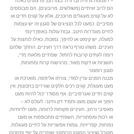
– דוגמנות גרפית וברורה. בצורתם, פרצופים כאלה
הם לרוב זוויתיים (משולשים, מרובעים). הם מבוססים
לא על קווים מעוגלים מרוככים, אלא על קווים חדים או
מסיביים. כמעט לכל הנציגים של סגנון זה יש עצמות
לחיים מוגדרות היטב. גבות עולות באופן דינמי
למעלה, יש קימוט או להיפך, נמוכות, כאילו לוחצות על
העיניים. משהו טורף נראה דרך העיניים, החתך שלהם
דומה לעתים קרובות לחתול. שפתיים מלאות מדי,
חושניות או דקות מאוד, מרגישות קרות ומתוחות.
סגנון רומנטי
מבנה הפנים עדין למדי, צורתו אליפסה, מוארכת או
מעט מעוגלת, קווים רכים חלקים שוררים בתכונות, אין
קווים חדים ואגרסיביים. אף מסודר יכול להיות מעט
הפוך או עקום מעט ותמיד דק וחינני. לעולם לא –
מאסיבי ורחב. העיניים פקוחות לרווחה, מעט ילדותיות,
או רכות ומסתוריות. השפתיים מתכופפות או מעט
נפוחות, קפריזיות. גומות אפשריות על לחיים מעוגלות.
מקובל שנציגי הסגנון הרומנטי שומרים על יופי ותחכום