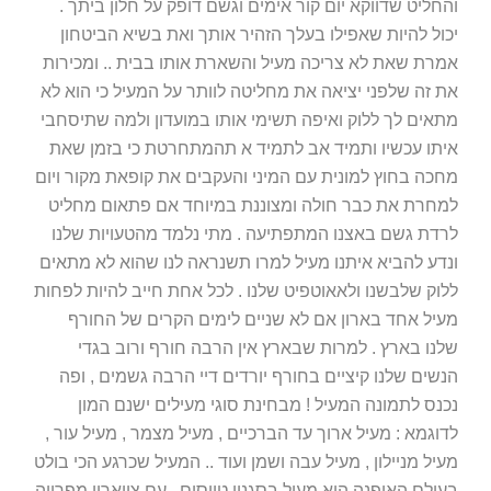
והחליט שדווקא יום קור אימים וגשם דופק על חלון ביתך .
יכול להיות שאפילו בעלך הזהיר אותך ואת בשיא הביטחון
אמרת שאת לא צריכה מעיל והשארת אותו בבית .. ומכירות
את זה שלפני יציאה את מחליטה לוותר על המעיל כי הוא לא
מתאים לך ללוק ואיפה תשימי אותו במועדון ולמה שתיסחבי
איתו עכשיו ותמיד אב לתמיד א תהמתחרטת כי בזמן שאת
מחכה בחוץ למונית עם המיני והעקבים את קופאת מקור ויום
למחרת את כבר חולה ומצוננת במיוחד אם פתאום מחליט
לרדת גשם באצנו המתפתיעה . מתי נלמד מהטעויות שלנו
ונדע להביא איתנו מעיל למרו תשנראה לנו שהוא לא מתאים
ללוק שלבשנו ולאאוטפיט שלנו . לכל אחת חייב להיות לפחות
מעיל אחד בארון אם לא שניים לימים הקרים של החורף
שלנו בארץ . למרות שבארץ אין הרבה חורף ורוב בגדי
הנשים שלנו קיציים בחורף יורדים דיי הרבה גשמים , ופה
נכנס לתמונה המעיל ! מבחינת סוגי מעילים ישנם המון
לדוגמא : מעיל ארוך עד הברכיים , מעיל מצמר , מעיל עור ,
מעיל מניילון , מעיל עבה ושמן ועוד .. המעיל שכרגע הכי בולט
בעולם האופנה הוא מעיל בסגנון טייסים , עם צווארון מפרווה