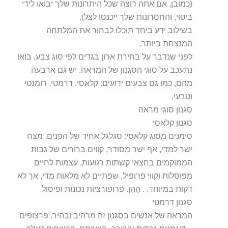
(כמובן, אם אתה רוצה שכל היתרונות שלך יבואו לידי
ביטוי, והחסרונות שלך ייכנסו לצל).
בשילוב ידע ביחד תוכלו לבחור את המלתחה
המנצחת ביותר.
לפני שנדבר על בחירת ארון בגדים לפי סוג צבע, בואו
נתעכב על סוגי הסגנון של המראה. יש גם ארבעה
מהם, כמו גם צבעים ידועים: קלאסי, דרמטי, רומנטי
וטבעי.
סגנון סוגי מראה
סגנון קלאסי
סימנים מסוג קלאסי: סגלגל אחיד של הפנים, מצח
ישר למדי, אף ישר מסודר, קווים ברורים של גבות
הממוקמים בחצאי קשתות רגועות, עצמות לחיים
מפוסלות וקווי פרופיל, שפתיים לא מלאות מדי, אך לא
דקות במיוחד. . הָהֵן. פרופורציות נכונות ופיסול
סגנון דרמטי
המראה של אנשים בסגנון זה מרהיב ובהיר. פרצופים