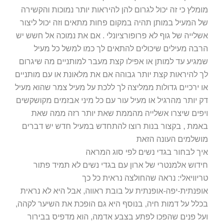
מומלץ כי זה יכול לגרום להן להיראות יותר נמוכות והקשירה
של המעיל במותן תהיה במקום פחות מתאים וזה יכול ליצור
אשלייה של גוף לא פרופורציונלי . אם את נמוכה אל חשש יש
הרבה מעילים שיכולים להתאים לך כמו למשל כל מעיל
שמגיע עד למותן או אפילו קצת מעבר למותניים מה שיגרום
לך להיראות קצת יותר גבוהה אם את מלאונת או עם מותניים
או ירכיים גדולות ממליצה לך ללכת על מעיל צמר שהוא מעיל
דק יותר מהרגיל או מעיל עור עם כל מיני אבזמים מקושקשים
ויפים שיצרו אשלייה מהממת שאת יותר רזה ממה שאת
באמת , בקצור בנות רוצו להתחדש במעיל חדש יש דברים
מושלמים העונה הזאת
איך לבחור בגדי נשים לפי סוג המראה
חידוש אלמנטרי של ארון עם בגדי נשים לא תמיד פתור
טריוויאלי: נראה שהחולצה נראית כל כך
אופנתית-יפה-אופנתית על בובת ראווה, אבל היא לא נראית
בכלל על דמות חיה, בנוסף היא גם הופכת את השיער לקהה,
ועל פנים שהפכו לפתע בצבע אדמה, הוא מדפיס בבירור