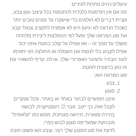
עיגולים כהים מתחת לעיניים
מה אם אין הזדמנות כלכלית להתנסות בכל עיצוב וגוון צבע,
וקניית דברים לא הולמים כדי שישקרו עד זמנים טובים יותר
(שככל הנראה לא יגיעו) היא לא אופציה לתקציב צנוע? קבע
את סוג המראה שלך ופעל לפי ההמלצות ליצירת מלתחה
משלך על סמך זה – ואז אפילו על קולב בחנות אתה יכול
אפילו לקבוע בלי לנסות אם השמלה או החולצה הזו יתאימו
לעור הבהיר ולשיער האפרורי שלך, או לה. עדיף להשאיר את
זה כאן ברונטית לוהטת.
סוג המראה הוא:
צבע
סגנון
איננו חופשיים לבחור באחד או באחר, וככל שנקדים
לקבל זאת, כך ייטב. אבוי 🙂 רומנטיקנית, לבושה
בהירה ומוארת, תיראה מגוחכת, ממש כמו “קלאסית”
מובהקת שמעדיפה סגנון לבוש כפרי.
לדעת את סוג הסגנון שלך רצוי, וצבע הוא פשוט חובה