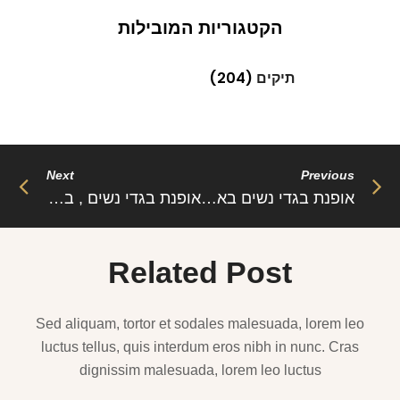
הקטגוריות המובילות
תיקים
(204)
Next
Previous
אופנת בגדי נשים בארץ ובעולם כמה האופנה משפיעה על נשים ונערות צעירות וכמה שהאופנה מצילה חיים ולעומת זאת האופנה יכולה להיות קשה מאחר והיא לא קיימת במדינות מסויימות בעולם , הידעתן שייש מדינות שבהן חופש הביטוי הוא מוגבל ואף לא קיים ?
אופנת בגדי נשים , בגדי נשים מושלמים בארון שלך חשוב לסדר את הארון מיד יפעם כל שנה כמעט כדי לוודא שאת נשארת באופנה ולא נשארת מאחור את צריכה לפנות בגדים ישנים ולהיפטר מהם כדי להישאר באופנה ולהיראות גזעית ויפה אל תשכחי שהאופנה
Related Post
Sed aliquam, tortor et sodales malesuada, lorem leo
luctus tellus, quis interdum eros nibh in nunc. Cras
dignissim malesuada, lorem leo luctus