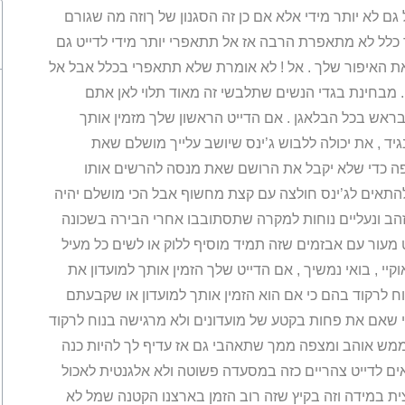
ם לא יותר מידי אלא אם כן זה הסגנון של ךוזה מה שגורם
ך כלל לא מתאפרת הרבה אז אל תתאפרי יותר מידי לדייט גם
ת האיפור שלך . אל ! לא אומרת שלא תתאפרי בכלל אבל אל
 . מבחינת בגדי הנשים שתלבשי זה מאוד תלוי לאן אתם
בראש בכל הבלאגן . אם הדייט הראשון שלך מזמין אותך
יד , את יכולה ללבוש ג’ינס שיושב עלייך מושלם שאת
פה כדי שלא יקבל את הרושם שאת מנסה להרשים אותו
להתאים לג’ינס חולצה עם קצת מחשוף אבל הכי מושלם יהיה
הב ונעליים נוחות למקרה שתסתובבו אחרי הבירה בשכונה
 מעור עם אבזמים שזה תמיד מוסיף ללוק או לשים כל מעיל
יי , בואי נמשיך , אם הדייט שלך הזמין אותך למועדון את
ח לרקוד בהם כי אם הוא הזמין אותך למועדון או שקבעתם
י שאם את פחות בקטע של מועדונים ולא מרגישה בנוח לרקוד
 ממש אוהב ומצפה ממך שתאהבי גם אז עדיף לך להיות כנה
ים לדייט צהריים כזה במסעדה פשוטה ולא אלגנטית לאכול
ת במידה וזה בקיץ שזה רוב הזמן בארצנו הקטנה שמל לא