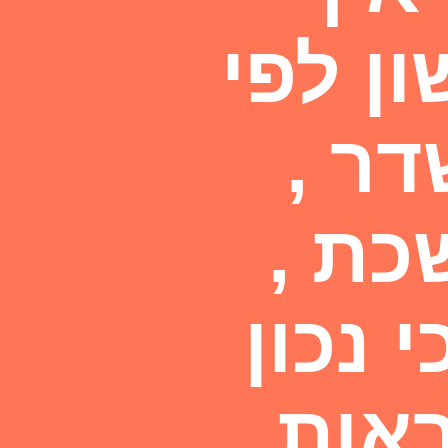
ן לפי
ר ,
כת ,
 נכון
ראות