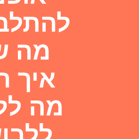
להתלבש
מה ש
איך ת
מה ללב
ללבוש