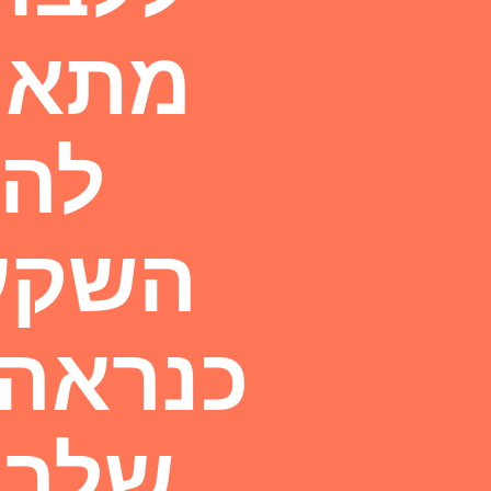
מתאמצ
להי
השקעת
כנראה 
שלך 