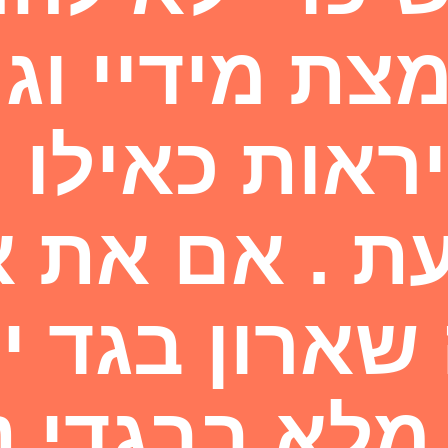
ת מידיי וג
ראות כאילו 
 . אם את 
שארון בגד י
מלא בבגדי נ