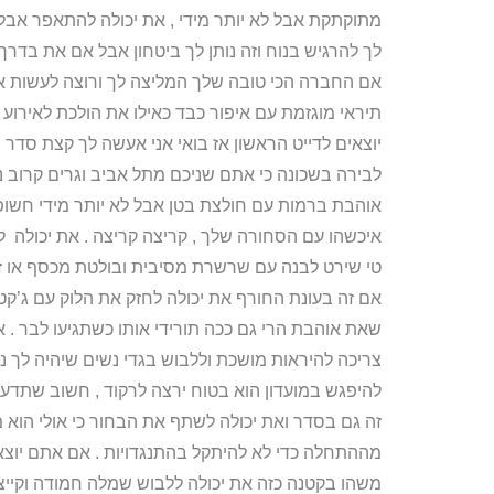
מתוקתקת אבל לא יותר מידי , את יכולה להתאפר אבל ג
לך להרגיש בנוח וזה נותן לך ביטחון אבל אם את בדר
אם החברה הכי טובה שלך המליצה לך ורוצה לעשות א
תיראי מוגזמת עם איפור כבד כאילו את הולכת לאירוע
יוצאים לדייט הראשון אז בואי אני אעשה לך קצת סדר 
לבירה בשכונה כי אתם שניכם מתל אביב וגרים קרוב נג
אוהבת ברמות עם חולצת בטן אבל לא יותר מידי חשו
איכשהו עם הסחורה שלך , קריצה קריצה . את יכולה 
טי שירט לבנה עם שרשרת מסיבית ובולטת מכסף או ז
אם זה בעונת החורף את יכולה לחזק את הלוק עם ג’קט
שאת אוהבת הרי גם ככה תורידי אותו כשתגיעו לבר . אוק
צריכה להיראות מושכת וללבוש בגדי נשים שיהיה לך נו
להיפגש במועדון הוא בטוח ירצה לרקוד , חשוב שתדע
זה גם בסדר ואת יכולה לשתף את הבחור כי אולי הוא
מההתחלה כדי לא להיתקל בהתנגדויות . אם אתם יוצא
משהו בקטנה כזה את יכולה ללבוש שמלה חמודה וקייצי