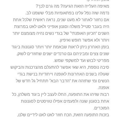
מאיפה העלייה הזאת הגיעה? מה גרם לכך?
נדמה שזה נפל עלינו בפתאומיות מבלי ששמנו לב.
אם נחזור לאחור לא מעט שנים, נראה ראשית שלכל אחת
היה בעבר סטייל משלה וסגנון אופייני ולאט לאט במרוצת
השנים “הכיוון האופנתי” של בגדי נשים נהיה מצומצם יותר
ויותר ולא אפשר חופש ואיפיון.
בזמן האחרון ניתן לראות שבאמת יותר ויותר סגנונות ביגוד
שונים צצים ומביניהם גם טרנדים ישנים שחוזרים לשוק,
מפריטי לבוש ועד למשקפי שמש.
סיבה נוספת, היא שאי אפשר להתעלם מהצרכנות והביקוש
שעולה בשנים האחרונות לאופנה וייחודיות בנישת בגדי
הנשים ומי שתזהה את “הדבר הבא” תתחיל גל חדש של
אופנה.
רבות שזיהו את התופעה, החלו לעצב ליין ביגוד משלהן, כל
אחת בסגנון שונה ולפעמים אפילו טוויסטים לסגנונות
המוכרים.
בזכות התופעה הזאת, הכח חוזר לאט לאט לידיים שלנו,