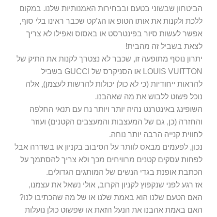
הביטחון שבשוני בטעם ובבחירות האמנותיות שלנו. במקום
ללכת ולקנות את אותו הטופ או הג’קט שכבר ראינו בלי סוף,
אפשר לעשות סיור בפינטרסט או באסוס ואפילו לא צריך
לצאת בשביל זה מהבית!
יתרון נוסף מתופעה זו, שכבר לא נצטרך לקנות את התיק של
LOUIS VUITTON או הסניקרס של GUCCI בשביל
להראות ייחודיות (כי לא כולן יכולות להרשות לעצמן), אלה
נוכל פשוט ללבוש את מה שאהבנו.
השופינג באינטרנט נהיה יותר ויותר נח עם תנאי החלפה
והחזרה (כן, גם של המעצבות והמעצבים הקטנים) ועוזר
לחווית קנייה הרבה יותר נוחה.
נכון, לפעמים מבאס לוותר על הסיבוב בקניון או בשדרה אבל
לפחות עסקים קטנים מרוויחים מכך ולא צריך להסתמך על
הכתבת אופנת בגדי הנשים של המותגים הגדולים.
אז רגע לפני שנקפוץ לקניון הקרוב, אולי נשאל את עצמנו,
האם הטעם שלנו הוא באמת שלנו או של מה שהכתיבו לנו?
האם באמת אהבנו את הנעל הזאת או שפשוט כולן נועלות