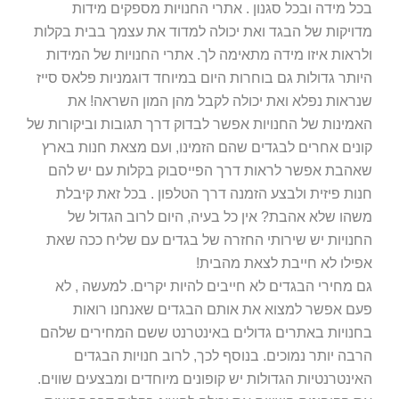
בכל מידה ובכל סגנון . אתרי החנויות מספקים מידות
מדויקות של הבגד ואת יכולה למדוד את עצמך בבית בקלות
ולראות איזו מידה מתאימה לך. אתרי החנויות של המידות
היותר גדולות גם בוחרות היום במיוחד דוגמניות פלאס סייז
שנראות נפלא ואת יכולה לקבל מהן המון השראה! את
האמינות של החנויות אפשר לבדוק דרך תגובות וביקורות של
קונים אחרים לבגדים שהם הזמינו, ועם מצאת חנות בארץ
שאהבת אפשר לראות דרך הפייסבוק בקלות עם יש להם
חנות פיזית ולבצע הזמנה דרך הטלפון . בכל זאת קיבלת
משהו שלא אהבת? אין כל בעיה, היום לרוב הגדול של
החנויות יש שירותי החזרה של בגדים עם שליח ככה שאת
אפילו לא חייבת לצאת מהבית!
גם מחירי הבגדים לא חייבים להיות יקרים. למעשה , לא
פעם אפשר למצוא את אותם הבגדים שאנחנו רואות
בחנויות באתרים גדולים באינטרנט ששם המחירים שלהם
הרבה יותר נמוכים. בנוסף לכך, לרוב חנויות הבגדים
האינטרנטיות הגדולות יש קופונים מיוחדים ומבצעים שווים.