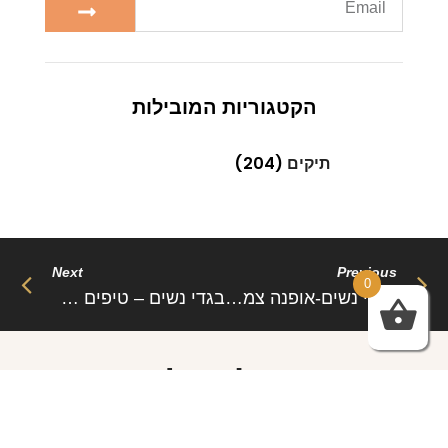
הקטגוריות המובילות
תיקים
(204)
Next
Previous
0
בגדי נשים-אופנה צמודה
בגדי נשים – טיפים למסע שופינג מושלם
Related Post
Sed aliquam, tortor et sodales malesuada, lorem leo