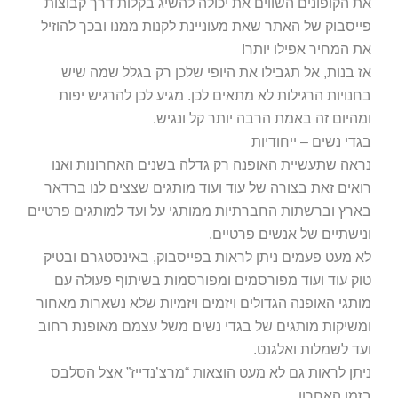
את הקופונים השווים את יכולה להשיג בקלות דרך קבוצות
פייסבוק של האתר שאת מעוניינת לקנות ממנו ובכך להוזיל
את המחיר אפילו יותר!
אז בנות, אל תגבילו את היופי שלכן רק בגלל שמה שיש
בחנויות הרגילות לא מתאים לכן. מגיע לכן להרגיש יפות
ומהיום זה באמת הרבה יותר קל ונגיש.
בגדי נשים – ייחודיות
נראה שתעשיית האופנה רק גדלה בשנים האחרונות ואנו
רואים זאת בצורה של עוד ועוד מותגים שצצים לנו ברדאר
בארץ וברשתות החברתיות ממותגי על ועד למותגים פרטיים
ונישתיים של אנשים פרטיים.
לא מעט פעמים ניתן לראות בפייסבוק, באינסטגרם ובטיק
טוק עוד ועוד מפורסמים ומפורסמות בשיתוף פעולה עם
מותגי האופנה הגדולים ויזמים ויזמיות שלא נשארות מאחור
ומשיקות מותגים של בגדי נשים משל עצמם מאופנת רחוב
ועד לשמלות ואלגנט.
ניתן לראות גם לא מעט הוצאות “מרצ’נדייז” אצל הסלבס
בזמן האחרון.